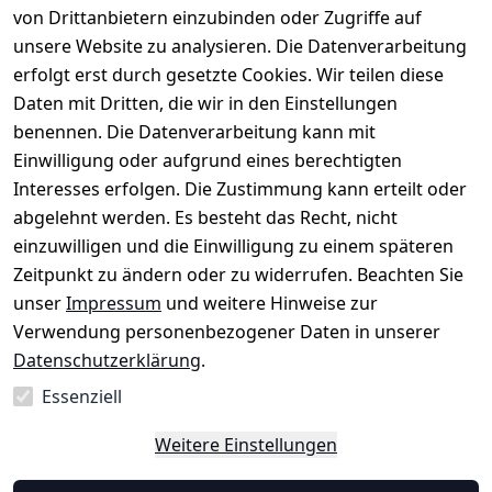
AGB
Kontakt
von Drittanbietern einzubinden oder Zugriffe auf
★★★★☆
Retourenlage
Impressum
Registrieren
unsere Website zu analysieren. Die Datenverarbeitung
Top-Verkäufer
r: 
Eichenallee 
erfolgt erst durch gesetzte Cookies. Wir teilen diese
Datenschutze
Rechnungska
3, 06184 
Daten mit Dritten, die wir in den Einstellungen
rklärung
uf möglich. 
Kabelsketal
★★★★★
Kontakt
benennen. Die Datenverarbeitung kann mit
Barrierefreihe
Telefon:
+49 
99,6% Positive
Einwilligung oder aufgrund eines berechtigten
itserklärung
Bewertungen
1512 6260858 
Interesses erfolgen. Die Zustimmung kann erteilt oder
Über 228.000
 ↺ 30 Tage 
E-Mail: 
Widerrufsrec
Artikel verkauft
abgelehnt werden. Es besteht das Recht, nicht
Widerrufsre
info@konsyst
ht
einzuwilligen und die Einwilligung zu einem späteren
cht
em.de
Zeitpunkt zu ändern oder zu widerrufen. Beachten Sie
Blog und 
unser
Impressum
und weitere Hinweise zur
Wissensdaten
Verwendung personenbezogener Daten in unserer
bank
Datenschutzerklärung
.
Datenblatt für 
Lebensmittelb
Essenziell
ehälter
Weitere Einstellungen