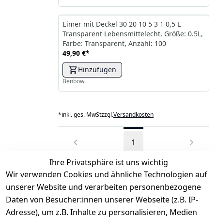
Eimer mit Deckel 30 20 10 5 3 1 0,5 L
Transparent Lebensmittelecht, Größe: 0.5L,
Farbe: Transparent, Anzahl: 100
49,90 €
*
Hinzufügen
Benbow
*
inkl. ges. MwSt
zzgl.
Versandkosten
1
Ihre Privatsphäre ist uns wichtig
Wir verwenden Cookies und ähnliche Technologien auf
unserer Website und verarbeiten personenbezogene
Daten von Besucher:innen unserer Webseite (z.B. IP-
Rechtliches
Service
Informatio
Über uns
Adresse), um z.B. Inhalte zu personalisieren, Medien
nen