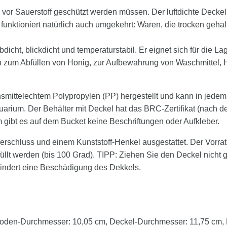
vor Sauerstoff geschützt werden müssen. Der luftdichte Deckel de
 funktioniert natürlich auch umgekehrt: Waren, die trocken ge
ubdicht, blickdicht und temperaturstabil. Er eignet sich für die 
ch zum Abfüllen von Honig, zur Aufbewahrung von Waschmittel
ensmittelechtem Polypropylen (PP) hergestellt und kann in je
um. Der Behälter mit Deckel hat das BRC-Zertifikat (nach dem 
 gibt es auf dem Bucket keine Beschriftungen oder Aufkleber.
Verschluss und einem Kunststoff-Henkel ausgestattet. Der Vorrat
füllt werden (bis 100 Grad). TIPP: Ziehen Sie den Deckel nicht
hindert eine Beschädigung des Dekkels.
oden-Durchmesser: 10,05 cm, Deckel-Durchmesser: 11,75 cm, N