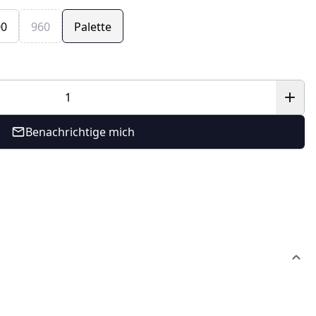
00
960
Palette
Benachrichtige mich