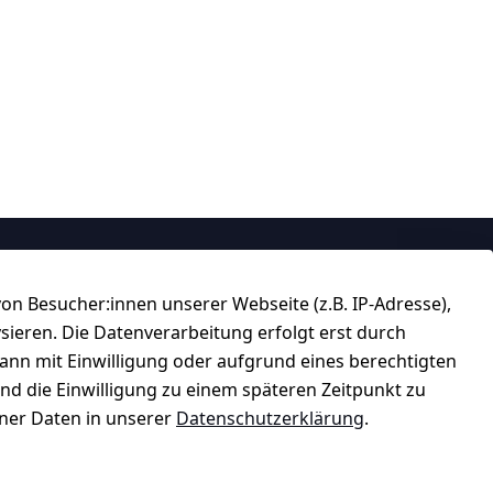
Über uns
n Besucher:innen unserer Webseite (z.B. IP-Adresse),
184 
★★★★☆
ysieren. Die Datenverarbeitung erfolgt erst durch
Top-Verkäufer
kann mit Einwilligung oder aufgrund eines berechtigten
und die Einwilligung zu einem späteren Zeitpunkt zu
er Daten in unserer
Datenschutzerklärung
.
★★★★★
99,6% Positive Bewertungen
ter
Über 228.000 Artikel verkauft