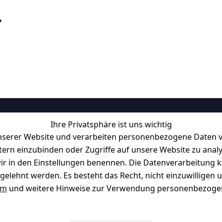
Ihre Privatsphäre ist uns wichtig
Informationen
serer Website und verarbeiten personenbezogene Daten vo
Retourenlager: 
Eichenallee 3, 06
etern einzubinden oder Zugriffe auf unsere Website zu anal
Kabelsketal
e wir in den Einstellungen benennen. Die Datenverarbeitung 
Telefon:
+49 1512 6260858 
f möglich. 
Kontakt
gelehnt werden. Es besteht das Recht, nicht einzuwilligen 
E-Mail: 
info@konsystem.de
um
und weitere Hinweise zur Verwendung personenbezogen
Blog und Wissensdatenbank
Widerrufsrecht
Datenblatt für Lebensmittelbehäl