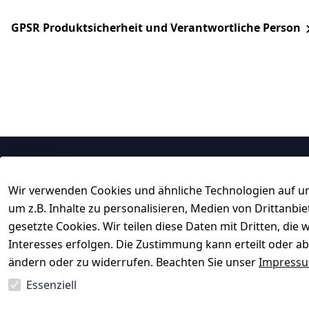
GPSR Produktsicherheit und Verantwortliche Person
Rechtliches
Service
Wir verwenden Cookies und ähnliche Technologien auf un
AGB
Kontakt
um z.B. Inhalte zu personalisieren, Medien von Drittanbi
Impressum
Registrieren
gesetzte Cookies. Wir teilen diese Daten mit Dritten, di
Datenschutzerklärung
Rechnungskau
Interesses erfolgen. Die Zustimmung kann erteilt oder ab
ändern oder zu widerrufen. Beachten Sie unser
Impress
Barrierefreiheitserklärung
 ↺ 30 Tage 
Widerrufsrecht
Essenziell