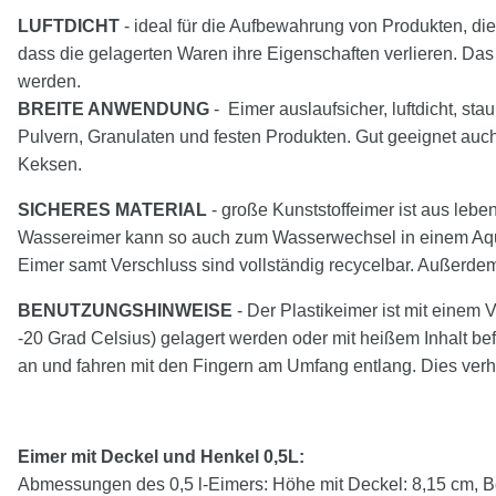
LUFTDICHT
- ideal für die Aufbewahrung von Produkten, die 
dass die gelagerten Waren ihre Eigenschaften verlieren. Das
werden.
BREITE ANWENDUNG
- Eimer auslaufsicher, luftdicht, sta
Pulvern, Granulaten und festen Produkten. Gut geeignet au
Keksen.
SICHERES MATERIAL
- große Kunststoffeimer ist aus leb
Wassereimer kann so auch zum Wasserwechsel in einem Aquari
Eimer samt Verschluss sind vollständig recycelbar. Außerdem
BENUTZUNGSHINWEISE
- Der Plastikeimer ist mit einem 
-20 Grad Celsius) gelagert werden oder mit heißem Inhalt be
an und fahren mit den Fingern am Umfang entlang. Dies ver
Eimer mit Deckel und Henkel 0,5L:
Abmessungen des 0,5 l-Eimers: Höhe mit Deckel: 8,15 cm, B