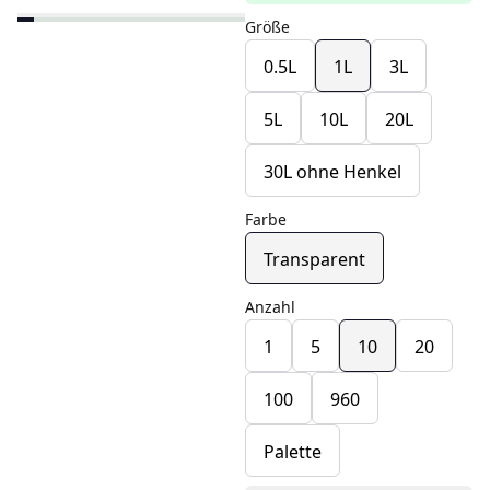
Größe
0.5L
1L
3L
5L
10L
20L
30L ohne Henkel
Farbe
Transparent
Anzahl
1
5
10
20
100
960
Palette