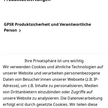
GPSR Produktsicherheit und Verantwortliche
Person
Ihre Privatsphäre ist uns wichtig
Wir verwenden Cookies und ähnliche Technologien auf
unserer Website und verarbeiten personenbezogene
Daten von Besucher:innen unserer Webseite (z.B. IP-
Rechtliches
Service
Informatio
Über uns
Adresse), um z.B. Inhalte zu personalisieren, Medien
nen
AGB
Kontakt
von Drittanbietern einzubinden oder Zugriffe auf
★★★★☆
Retourenlage
Impressum
Registrieren
unsere Website zu analysieren. Die Datenverarbeitung
Top-Verkäufer
r: 
Eichenallee 
erfolgt erst durch gesetzte Cookies. Wir teilen diese
Datenschutze
Rechnungska
3, 06184 