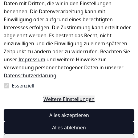
Daten mit Dritten, die wir in den Einstellungen
rklärung
uf möglich. 
Kabelsketal
★★★★★
Kontakt
benennen. Die Datenverarbeitung kann mit
Barrierefreihe
Telefon:
+49 
99,6% Positive
Einwilligung oder aufgrund eines berechtigten
itserklärung
Bewertungen
1512 6260858 
Interesses erfolgen. Die Zustimmung kann erteilt oder
Über 228.000
 ↺ 30 Tage 
E-Mail: 
Widerrufsrec
Artikel verkauft
abgelehnt werden. Es besteht das Recht, nicht
Widerrufsre
info@konsyst
ht
einzuwilligen und die Einwilligung zu einem späteren
cht
em.de
Zeitpunkt zu ändern oder zu widerrufen. Beachten Sie
Blog und 
unser
Impressum
und weitere Hinweise zur
Wissensdaten
Verwendung personenbezogener Daten in unserer
bank
Datenschutzerklärung
.
Datenblatt für 
Lebensmittelb
Essenziell
ehälter
Weitere Einstellungen
Vertrag
Alles akzeptieren
widerrufen
Alles ablehnen