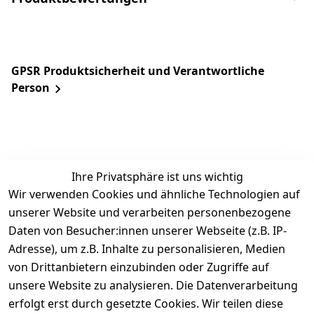
GPSR Produktsicherheit und Verantwortliche
Person
Ihre Privatsphäre ist uns wichtig
Wir verwenden Cookies und ähnliche Technologien auf
unserer Website und verarbeiten personenbezogene
Daten von Besucher:innen unserer Webseite (z.B. IP-
Rechtliches
Service
Informatio
Über uns
Adresse), um z.B. Inhalte zu personalisieren, Medien
nen
AGB
Kontakt
von Drittanbietern einzubinden oder Zugriffe auf
★★★★☆
Retourenlage
Impressum
Registrieren
unsere Website zu analysieren. Die Datenverarbeitung
Top-Verkäufer
r: 
Eichenallee 
erfolgt erst durch gesetzte Cookies. Wir teilen diese
Datenschutze
Rechnungska
3, 06184 