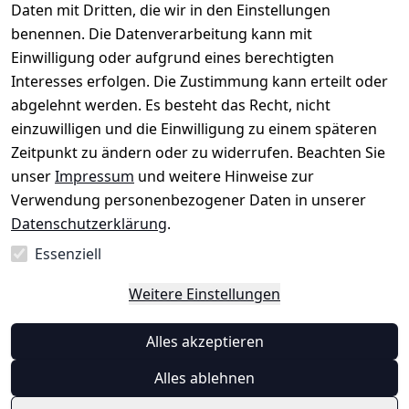
Daten mit Dritten, die wir in den Einstellungen
rklärung
uf möglich. 
Kabelsketal
★★★★★
Kontakt
benennen. Die Datenverarbeitung kann mit
Barrierefreihe
Telefon:
+49 
99,6% Positive
Einwilligung oder aufgrund eines berechtigten
itserklärung
Bewertungen
1512 6260858 
Interesses erfolgen. Die Zustimmung kann erteilt oder
Über 228.000
 ↺ 30 Tage 
E-Mail: 
Widerrufsrec
Artikel verkauft
abgelehnt werden. Es besteht das Recht, nicht
Widerrufsre
info@konsyst
ht
einzuwilligen und die Einwilligung zu einem späteren
cht
em.de
Zeitpunkt zu ändern oder zu widerrufen. Beachten Sie
Blog und 
unser
Impressum
und weitere Hinweise zur
Wissensdaten
Verwendung personenbezogener Daten in unserer
bank
Datenschutzerklärung
.
Datenblatt für 
Lebensmittelb
Essenziell
ehälter
Weitere Einstellungen
Vertrag
Alles akzeptieren
widerrufen
Alles ablehnen