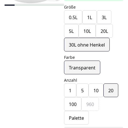
Größe
0.5L
1L
3L
5L
10L
20L
30L ohne Henkel
Farbe
Transparent
Anzahl
1
5
10
20
100
960
Palette