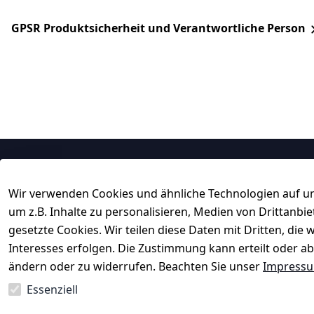
GPSR Produktsicherheit und Verantwortliche Person
Rechtliches
Service
Wir verwenden Cookies und ähnliche Technologien auf un
AGB
Kontakt
um z.B. Inhalte zu personalisieren, Medien von Drittanbi
Impressum
Registrieren
gesetzte Cookies. Wir teilen diese Daten mit Dritten, di
Datenschutzerklärung
Rechnungskau
Interesses erfolgen. Die Zustimmung kann erteilt oder ab
ändern oder zu widerrufen. Beachten Sie unser
Impress
Barrierefreiheitserklärung
 ↺ 30 Tage 
Widerrufsrecht
Essenziell