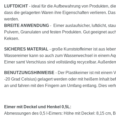
LUFTDICHT
- ideal für die Aufbewahrung von Produkten, die 
dass die gelagerten Waren ihre Eigenschaften verlieren. Das
werden.
BREITE ANWENDUNG
- Eimer auslaufsicher, luftdicht, sta
Pulvern, Granulaten und festen Produkten. Gut geeignet au
Keksen.
SICHERES MATERIAL
- große Kunststoffeimer ist aus leb
Wassereimer kann so auch zum Wasserwechsel in einem Aquari
Eimer samt Verschluss sind vollständig recycelbar. Außerdem
BENUTZUNGSHINWEISE
- Der Plastikeimer ist mit einem 
-20 Grad Celsius) gelagert werden oder mit heißem Inhalt be
an und fahren mit den Fingern am Umfang entlang. Dies ver
Eimer mit Deckel und Henkel 0,5L:
Abmessungen des 0,5 l-Eimers: Höhe mit Deckel: 8,15 cm, B