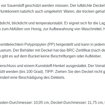
vor Sauerstoff geschützt werden müssen. Der luftdichte Deckel de
 funktioniert natürlich auch umgekehrt: Waren, die trocken ge
ubdicht, blickdicht und temperaturstabil. Er eignet sich für die 
ch zum Abfüllen von Honig, zur Aufbewahrung von Waschmittel
ensmittelechtem Polypropylen (PP) hergestellt und kann in je
um. Der Behälter mit Deckel hat das BRC-Zertifikat (nach dem 
 gibt es auf dem Bucket keine Beschriftungen oder Aufkleber.
Verschluss und einem Kunststoff-Henkel ausgestattet. Der Vorrat
füllt werden (bis 100 Grad). TIPP: Ziehen Sie den Deckel nicht
hindert eine Beschädigung des Dekkels.
oden-Durchmesser: 10,05 cm, Deckel-Durchmesser: 11,75 cm, N