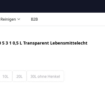
Reinigen
B2B
0 5 3 1 0,5 L Transparent Lebensmittelecht
10L
20L
30L ohne Henkel