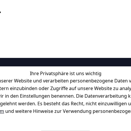
Ihre Privatsphäre ist uns wichtig
Informationen
serer Website und verarbeiten personenbezogene Daten vo
Retourenlager: 
Eichenallee 3, 06
etern einzubinden oder Zugriffe auf unsere Website zu anal
Kabelsketal
e wir in den Einstellungen benennen. Die Datenverarbeitung 
Telefon:
+49 1512 6260858 
f möglich. 
Kontakt
gelehnt werden. Es besteht das Recht, nicht einzuwilligen 
E-Mail: 
info@konsystem.de
um
und weitere Hinweise zur Verwendung personenbezogen
Blog und Wissensdatenbank
Widerrufsrecht
Datenblatt für Lebensmittelbehäl