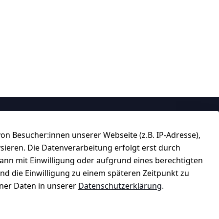
Über uns
n Besucher:innen unserer Webseite (z.B. IP-Adresse),
184 
★★★★☆
ysieren. Die Datenverarbeitung erfolgt erst durch
Top-Verkäufer
kann mit Einwilligung oder aufgrund eines berechtigten
und die Einwilligung zu einem späteren Zeitpunkt zu
er Daten in unserer
Datenschutzerklärung
.
★★★★★
99,6% Positive Bewertungen
ter
Über 228.000 Artikel verkauft