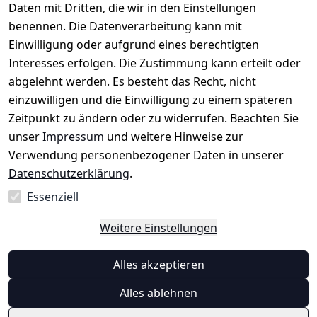
Daten mit Dritten, die wir in den Einstellungen
rklärung
uf möglich. 
Kabelsketal
★★★★★
Kontakt
benennen. Die Datenverarbeitung kann mit
Barrierefreihe
Telefon:
+49 
99,6% Positive
Einwilligung oder aufgrund eines berechtigten
itserklärung
Bewertungen
1512 6260858 
Interesses erfolgen. Die Zustimmung kann erteilt oder
Über 228.000
 ↺ 30 Tage 
E-Mail: 
Widerrufsrec
Artikel verkauft
abgelehnt werden. Es besteht das Recht, nicht
Widerrufsre
info@konsyst
ht
einzuwilligen und die Einwilligung zu einem späteren
cht
em.de
Zeitpunkt zu ändern oder zu widerrufen. Beachten Sie
Blog und 
unser
Impressum
und weitere Hinweise zur
Wissensdaten
Verwendung personenbezogener Daten in unserer
bank
Datenschutzerklärung
.
Datenblatt für 
Lebensmittelb
Essenziell
ehälter
Weitere Einstellungen
Vertrag
Alles akzeptieren
widerrufen
Alles ablehnen