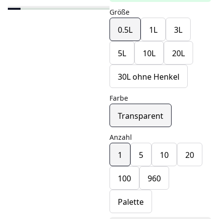
Größe
0.5L
1L
3L
5L
10L
20L
30L ohne Henkel
Farbe
Transparent
Anzahl
1
5
10
20
100
960
Palette