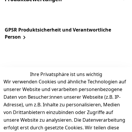
GPSR Produktsicherheit und Verantwortliche
Person
Ihre Privatsphäre ist uns wichtig
Wir verwenden Cookies und ähnliche Technologien auf
unserer Website und verarbeiten personenbezogene
Daten von Besucher:innen unserer Webseite (z.B. IP-
Rechtliches
Service
Informatio
Über uns
Adresse), um z.B. Inhalte zu personalisieren, Medien
nen
AGB
Kontakt
von Drittanbietern einzubinden oder Zugriffe auf
★★★★☆
Retourenlage
Impressum
Registrieren
unsere Website zu analysieren. Die Datenverarbeitung
Top-Verkäufer
r: 
Eichenallee 
erfolgt erst durch gesetzte Cookies. Wir teilen diese
Datenschutze
Rechnungska
3, 06184 