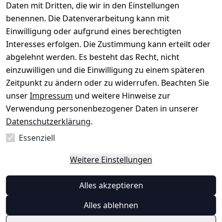
Daten mit Dritten, die wir in den Einstellungen
rklärung
uf möglich. 
Kabelsketal
★★★★★
Kontakt
benennen. Die Datenverarbeitung kann mit
Barrierefreihe
Telefon:
+49 
99,6% Positive
Einwilligung oder aufgrund eines berechtigten
itserklärung
Bewertungen
1512 6260858 
Interesses erfolgen. Die Zustimmung kann erteilt oder
Über 228.000
 ↺ 30 Tage 
E-Mail: 
Widerrufsrec
Artikel verkauft
abgelehnt werden. Es besteht das Recht, nicht
Widerrufsre
info@konsyst
ht
einzuwilligen und die Einwilligung zu einem späteren
cht
em.de
Zeitpunkt zu ändern oder zu widerrufen. Beachten Sie
Blog und 
unser
Impressum
und weitere Hinweise zur
Wissensdaten
Verwendung personenbezogener Daten in unserer
bank
Datenschutzerklärung
.
Datenblatt für 
Lebensmittelb
Essenziell
ehälter
Weitere Einstellungen
Vertrag
Alles akzeptieren
widerrufen
Alles ablehnen