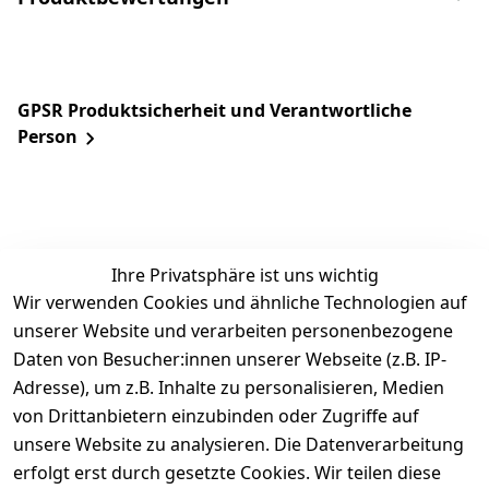
GPSR Produktsicherheit und Verantwortliche
Person
Ihre Privatsphäre ist uns wichtig
Wir verwenden Cookies und ähnliche Technologien auf
unserer Website und verarbeiten personenbezogene
Daten von Besucher:innen unserer Webseite (z.B. IP-
Rechtliches
Service
Informatio
Über uns
Adresse), um z.B. Inhalte zu personalisieren, Medien
nen
AGB
Kontakt
von Drittanbietern einzubinden oder Zugriffe auf
★★★★☆
Retourenlage
Impressum
Registrieren
unsere Website zu analysieren. Die Datenverarbeitung
Top-Verkäufer
r: 
Eichenallee 
erfolgt erst durch gesetzte Cookies. Wir teilen diese
Datenschutze
Rechnungska
3, 06184 