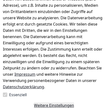
Zertifizierungsstandard für Lebensmittelsicherheit
Rechtliches
Service
Informatio
Über uns
und ist vollständig recycelbar. Ein zusätzlicher
Adresse), um z.B. Inhalte zu personalisieren, Medien
nen
Pluspunkt ist, dass der Eimer keine Beschriftungen
AGB
Kontakt
von Drittanbietern einzubinden oder Zugriffe auf
★★★★☆
oder Aufkleber trägt. In Bezug auf die Handhabung
Retourenlage
ist zu beachten, dass der Eimer mit einem
Impressum
Registrieren
unsere Website zu analysieren. Die Datenverarbeitung
Top-Verkäufer
r: 
Eichenallee 
Verschluss und einem Kunststoff-Henkel
erfolgt erst durch gesetzte Cookies. Wir teilen diese
ausgestattet ist. Er kann in der Kühlung oder
Datenschutze
Rechnungska
3, 06184 
Tiefkühltruhe (bis -20 Grad Celsius) gelagert oder
Daten mit Dritten, die wir in den Einstellungen
rklärung
uf möglich. 
Kabelsketal
mit heißem Inhalt befüllt werden (bis 100 Grad). Der
★★★★★
Kunststoffeimer ist aus lebensmittelechtem
Kontakt
benennen. Die Datenverarbeitung kann mit
Barrierefreihe
Telefon:
+49 
Polypropylen hergestellt und kann in jeder privaten
99,6% Positive
Einwilligung oder aufgrund eines berechtigten
itserklärung
oder gewerblichen Küche verwendet werden.
Bewertungen
1512 6260858 
Behälter mit Deckel hat ein BRC-Zertifikat (nach dem
Interesses erfolgen. Die Zustimmung kann erteilt oder
Über 228.000
 ↺ 30 Tage 
E-Mail: 
Widerrufsrec
Zertifizierungsstandard für Lebensmittelsicherheit).
Artikel verkauft
Der Eimer mit Deckel ist vollständig recycelbar.
abgelehnt werden. Es besteht das Recht, nicht
Widerrufsre
info@konsyst
ht
einzuwilligen und die Einwilligung zu einem späteren
cht
em.de
Zeitpunkt zu ändern oder zu widerrufen. Beachten Sie
Blog und 
unser
Impressum
und weitere Hinweise zur
Wissensdaten
Verwendung personenbezogener Daten in unserer
bank
Datenschutzerklärung
.
Datenblatt für 
Lebensmittelb
Essenziell
ehälter
Weitere Einstellungen