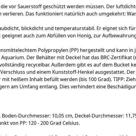
ie vor Sauerstoff geschützt werden müssen. Der luftdichte D
n verlieren. Das funktioniert natürlich auch umgekehrt: W
taubdicht, blickdicht und temperaturstabil. Er eignet sich f
ut geeignet auch zum Abfüllen von Honig, zur Aufbewahrun
bensmittelechtem Polypropylen (PP) hergestellt und kann 
uarium. Der Behälter mit Deckel hat das BRC-Zertifikat (
 vollständig recycelbar. Außerdem gibt es auf dem Bucket k
m Verschluss und einem Kunststoff-Henkel ausgestattet. Der
 mit heißem Inhalt befüllt werden (bis 100 Grad). TIPP: Zie
ngern am Umfang entlang. Dies verhindert eine Beschädigu
, Boden-Durchmesser: 10,05 cm, Deckel-Durchmesser: 11,75
lzpunkt von PP: 120 - 200 Grad Celsius.