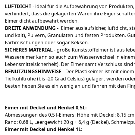
LUFTDICHT
- ideal für die Aufbewahrung von Produkten, d
verhindert, dass die gelagerten Waren ihre Eigenschafte
Eimer dicht aufbewahrt werden.
BREITE ANWENDUNG
- Eimer auslaufsicher, luftdicht, s
und kalt), Pulvern, Granulaten und festen Produkten. G
Farbmischungen oder sogar Keksen.
SICHERES MATERIAL
- große Kunststoffeimer ist aus le
Wassereimer kann so auch zum Wasserwechsel in einem Aq
Lebensmittelsicherheit). Der Eimer samt Verschluss sind
BENUTZUNGSHINWEISE
- Der Plastikeimer ist mit eine
Tiefkühltruhe (bis -20 Grad Celsius) gelagert werden oder
besten heben Sie es ein wenig an und fahren mit den Fi
Eimer mit Deckel und Henkel 0,5L:
Abmessungen des 0,5 l-Eimers: Höhe mit Deckel: 8,15 cm
Rand: 0,68 L, Leergewicht 20 g + 6,4 g (Deckel), Schme
Eimer mit Deckel und Henkel 1L: