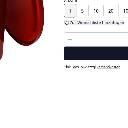
Anzahl
1
5
10
20
1
Zur Wunschliste hinzufügen
*
inkl. ges. MwSt
zzgl.
Versandkosten