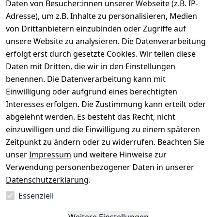
Daten von Besucher:innen unserer Webseite (z.B. IP-
Rechtliches
Service
Informatio
Über uns
Adresse), um z.B. Inhalte zu personalisieren, Medien
nen
AGB
Kontakt
von Drittanbietern einzubinden oder Zugriffe auf
★★★★☆
Retourenlage
Impressum
Registrieren
unsere Website zu analysieren. Die Datenverarbeitung
Top-Verkäufer
r: 
Eichenallee 
erfolgt erst durch gesetzte Cookies. Wir teilen diese
Datenschutze
Rechnungska
3, 06184 
Daten mit Dritten, die wir in den Einstellungen
rklärung
uf möglich. 
Kabelsketal
★★★★★
Kontakt
benennen. Die Datenverarbeitung kann mit
Barrierefreihe
Telefon:
+49 
99,6% Positive
Einwilligung oder aufgrund eines berechtigten
itserklärung
Bewertungen
1512 6260858 
Interesses erfolgen. Die Zustimmung kann erteilt oder
Über 228.000
 ↺ 30 Tage 
E-Mail: 
Widerrufsrec
Artikel verkauft
abgelehnt werden. Es besteht das Recht, nicht
Widerrufsre
info@konsyst
ht
einzuwilligen und die Einwilligung zu einem späteren
cht
em.de
Zeitpunkt zu ändern oder zu widerrufen. Beachten Sie
Blog und 
unser
Impressum
und weitere Hinweise zur
Wissensdaten
Verwendung personenbezogener Daten in unserer
bank
Datenschutzerklärung
.
Datenblatt für 
Lebensmittelb
Essenziell
ehälter