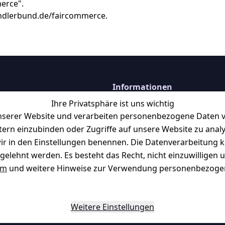
merce".
ndlerbund.de/faircommerce.
Informationen
Retourenlager: 
Eichenallee 3, 06
Ihre Privatsphäre ist uns wichtig
Kabelsketal
serer Website und verarbeiten personenbezogene Daten vo
etern einzubinden oder Zugriffe auf unsere Website zu anal
Telefon:
+49 1512 6260858 
f möglich. 
Kontakt
E-Mail: 
info@konsystem.de
e wir in den Einstellungen benennen. Die Datenverarbeitung 
gelehnt werden. Es besteht das Recht, nicht einzuwilligen 
Blog und Wissensdatenbank
Widerrufsrecht
um
und weitere Hinweise zur Verwendung personenbezogen
Datenblatt für Lebensmittelbehäl
Weitere Einstellungen