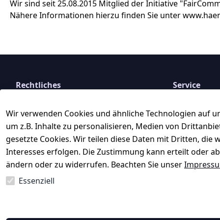
Wir sind seit 25.08.2015 Mitglied der Initiative "FairCom
Nähere Informationen hierzu finden Sie unter www.hae
Rechtliches
Service
AGB
Kontakt
Wir verwenden Cookies und ähnliche Technologien auf un
Impressum
Registrieren
um z.B. Inhalte zu personalisieren, Medien von Drittanbi
Datenschutzerklärung
Rechnungskau
gesetzte Cookies. Wir teilen diese Daten mit Dritten, di
Barrierefreiheitserklärung
Interesses erfolgen. Die Zustimmung kann erteilt oder ab
 ↺ 30 Tage 
Widerrufsrecht
ändern oder zu widerrufen. Beachten Sie unser
Impress
Essenziell
Vertrag widerrufen