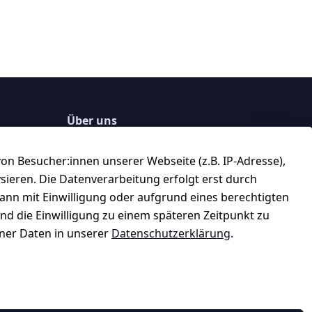
Über uns
184 
★★★★☆
n Besucher:innen unserer Webseite (z.B. IP-Adresse),
Top-Verkäufer
ysieren. Die Datenverarbeitung erfolgt erst durch
kann mit Einwilligung oder aufgrund eines berechtigten
★★★★★
und die Einwilligung zu einem späteren Zeitpunkt zu
99,6% Positive Bewertungen
er Daten in unserer
Datenschutzerklärung
.
ter
Über 228.000 Artikel verkauft