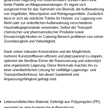
gefahrlose Lagerung von Lebensmitteln, sondern auch eine 
breite Palette an Alltagsanwendungen. Er eignet sich 
ausgezeichnet für das Sammeln von Biomüll, die Aufbewahrung 
von Vogelfutter, Waschpulver und Reinigungsmitteln. Zusätzlich 
lässt er sich als nützliche Tränke für Hühner, zur Lagerung von 
Mehl oder zur ordentlichen Aufbewahrung verschiedener 
Haushaltsgegenstände verwenden. Selbst der Transport 
chemischer und pharmazeutischer Produkte sowie 
Einsatzmöglichkeiten im Catering-Bereich profitieren von seiner 
Zuverlässigkeit und Vielseitigkeit.
Dank seiner robusten Konstruktion und der Möglichkeit, 
mehrere Kunststoffboxen effizient und platzsparend zu stapeln, 
optimiert der BenBow Eimer die Raumnutzung und unterstützt 
eine organisierte Lagerung. Diese Merkmale machen ihn zu 
einer unentbehrlichen Lösung für vielfältige Lagerungs- und 
Transportbedürfnisse, bei denen Sauberkeit und 
Anpassungsfähigkeit gefragt sind.
Lebensmittelechtes Material: Gefertigt aus Polypropylen (PP), 
garantiert es eine hygienische Aufbewahrung.