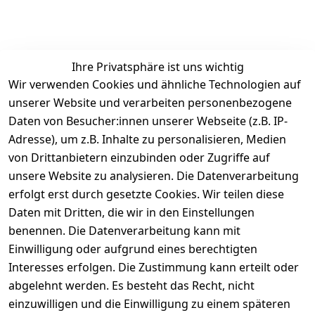
Ihre Privatsphäre ist uns wichtig
Wir verwenden Cookies und ähnliche Technologien auf
unserer Website und verarbeiten personenbezogene
Daten von Besucher:innen unserer Webseite (z.B. IP-
Rechtliches
Service
Informatio
Über uns
Adresse), um z.B. Inhalte zu personalisieren, Medien
nen
AGB
Kontakt
von Drittanbietern einzubinden oder Zugriffe auf
★★★★☆
Retourenlage
Impressum
Registrieren
unsere Website zu analysieren. Die Datenverarbeitung
Top-Verkäufer
r: 
Eichenallee 
erfolgt erst durch gesetzte Cookies. Wir teilen diese
Datenschutze
Rechnungska
3, 06184 
Daten mit Dritten, die wir in den Einstellungen
rklärung
uf möglich. 
Kabelsketal
★★★★★
Kontakt
benennen. Die Datenverarbeitung kann mit
Barrierefreihe
Telefon:
+49 
99,6% Positive
Einwilligung oder aufgrund eines berechtigten
itserklärung
Bewertungen
1512 6260858 
Interesses erfolgen. Die Zustimmung kann erteilt oder
Über 228.000
 ↺ 30 Tage 
E-Mail: 
Widerrufsrec
Artikel verkauft
abgelehnt werden. Es besteht das Recht, nicht
Widerrufsre
info@konsyst
ht
einzuwilligen und die Einwilligung zu einem späteren
cht
em.de