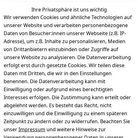
Ihre Privatsphäre ist uns wichtig
Wir verwenden Cookies und ähnliche Technologien auf
unserer Website und verarbeiten personenbezogene
Daten von Besucher:innen unserer Webseite (z.B. IP-
Rechtliches
Service
Informatio
Über uns
Adresse), um z.B. Inhalte zu personalisieren, Medien
nen
AGB
Kontakt
von Drittanbietern einzubinden oder Zugriffe auf
★★★★☆
Retourenlage
Impressum
Registrieren
unsere Website zu analysieren. Die Datenverarbeitung
Top-Verkäufer
r: 
Eichenallee 
erfolgt erst durch gesetzte Cookies. Wir teilen diese
Datenschutze
Rechnungska
3, 06184 
Daten mit Dritten, die wir in den Einstellungen
rklärung
uf möglich. 
Kabelsketal
★★★★★
Kontakt
benennen. Die Datenverarbeitung kann mit
Barrierefreihe
Telefon:
+49 
99,6% Positive
Einwilligung oder aufgrund eines berechtigten
itserklärung
Bewertungen
1512 6260858 
Interesses erfolgen. Die Zustimmung kann erteilt oder
Über 228.000
 ↺ 30 Tage 
E-Mail: 
Widerrufsrec
Artikel verkauft
abgelehnt werden. Es besteht das Recht, nicht
Widerrufsre
info@konsyst
ht
einzuwilligen und die Einwilligung zu einem späteren
cht
em.de
Zeitpunkt zu ändern oder zu widerrufen. Beachten Sie
Blog und 
unser
Impressum
und weitere Hinweise zur
Wissensdaten
Verwendung personenbezogener Daten in unserer