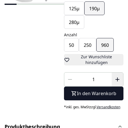
125µ
190µ
280µ
Anzahl
50
250
960
Zur Wunschliste
hinzufügen
In den Warenkorb
*
inkl. ges. MwSt
zzgl.
Versandkosten
Produktbeschreibung