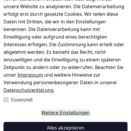
Retourenlage
Impressum
Registrieren
unsere Website zu analysieren. Die Datenverarbeitung
Top-Verkäufer
r: 
Eichenallee 
erfolgt erst durch gesetzte Cookies. Wir teilen diese
Datenschutze
Rechnungska
3, 06184 
Daten mit Dritten, die wir in den Einstellungen
rklärung
uf möglich. 
Kabelsketal
★★★★★
Kontakt
benennen. Die Datenverarbeitung kann mit
Barrierefreihe
Telefon:
+49 
99,6% Positive
Einwilligung oder aufgrund eines berechtigten
itserklärung
Bewertungen
1512 6260858 
Interesses erfolgen. Die Zustimmung kann erteilt oder
Über 228.000
 ↺ 30 Tage 
E-Mail: 
Widerrufsrec
Artikel verkauft
abgelehnt werden. Es besteht das Recht, nicht
Widerrufsre
info@konsyst
ht
einzuwilligen und die Einwilligung zu einem späteren
cht
em.de
Zeitpunkt zu ändern oder zu widerrufen. Beachten Sie
Blog und 
unser
Impressum
und weitere Hinweise zur
Wissensdaten
Verwendung personenbezogener Daten in unserer
bank
Datenschutzerklärung
.
Datenblatt für 
Lebensmittelb
Essenziell
ehälter
Weitere Einstellungen
Vertrag
Alles akzeptieren