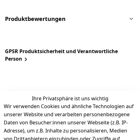
Produktbewertungen
GPSR Produktsicherheit und Verantwortliche
Person
Ihre Privatsphäre ist uns wichtig
Wir verwenden Cookies und ähnliche Technologien auf
unserer Website und verarbeiten personenbezogene
Daten von Besucher:innen unserer Webseite (z.B. IP-
Rechtliches
Service
Informatio
Über uns
Adresse), um z.B. Inhalte zu personalisieren, Medien
nen
AGB
Kontakt
von Drittanbietern einzubinden oder Zugriffe auf
★★★★☆