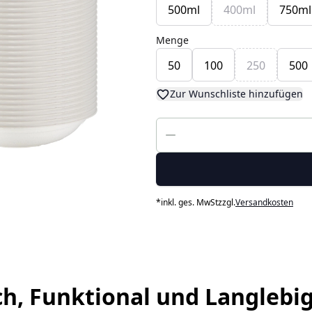
500ml
400ml
750ml
Menge
50
100
250
500
Zur Wunschliste hinzufügen
*
inkl. ges. MwSt
zzgl.
Versandkosten
h, Funktional und Langlebig