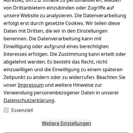
Adresse), um z.B. Inhalte zu personalisieren, Medien
nen
AGB
Kontakt
von Drittanbietern einzubinden oder Zugriffe auf
★★★★☆
Retourenlage
Impressum
Registrieren
unsere Website zu analysieren. Die Datenverarbeitung
Top-Verkäufer
r: 
Eichenallee 
erfolgt erst durch gesetzte Cookies. Wir teilen diese
Datenschutze
Rechnungska
3, 06184 
Daten mit Dritten, die wir in den Einstellungen
rklärung
uf möglich. 
Kabelsketal
★★★★★
Kontakt
benennen. Die Datenverarbeitung kann mit
Barrierefreihe
Telefon:
+49 
99,6% Positive
Einwilligung oder aufgrund eines berechtigten
itserklärung
Bewertungen
1512 6260858 
Interesses erfolgen. Die Zustimmung kann erteilt oder
Über 228.000
 ↺ 30 Tage 
E-Mail: 
Widerrufsrec
Artikel verkauft
abgelehnt werden. Es besteht das Recht, nicht
Widerrufsre
info@konsyst
ht
einzuwilligen und die Einwilligung zu einem späteren
cht
em.de
Zeitpunkt zu ändern oder zu widerrufen. Beachten Sie
Blog und 
unser
Impressum
und weitere Hinweise zur
Wissensdaten
Verwendung personenbezogener Daten in unserer
bank
Datenschutzerklärung
.
Datenblatt für 
Lebensmittelb
Essenziell
ehälter
Weitere Einstellungen