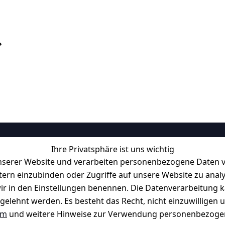
Ihre Privatsphäre ist uns wichtig
Informationen
serer Website und verarbeiten personenbezogene Daten vo
Retourenlager: 
Eichenallee 3, 06
etern einzubinden oder Zugriffe auf unsere Website zu anal
Kabelsketal
e wir in den Einstellungen benennen. Die Datenverarbeitung 
Telefon:
+49 1512 6260858 
f möglich. 
Kontakt
gelehnt werden. Es besteht das Recht, nicht einzuwilligen 
E-Mail: 
info@konsystem.de
um
und weitere Hinweise zur Verwendung personenbezogen
Blog und Wissensdatenbank