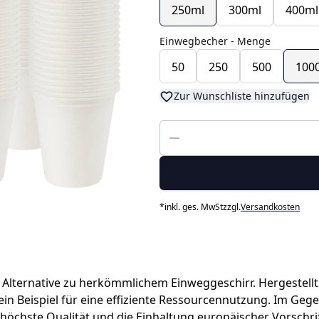
250ml
300ml
400ml
Einwegbecher - Menge
50
250
500
100
Zur Wunschliste hinzufügen
*
inkl. ges. MwSt
zzgl.
Versandkosten
Alternative zu herkömmlichem Einweggeschirr. Hergestellt 
in Beispiel für eine effiziente Ressourcennutzung. Im Gege
e höchste Qualität und die Einhaltung europäischer Vorschri