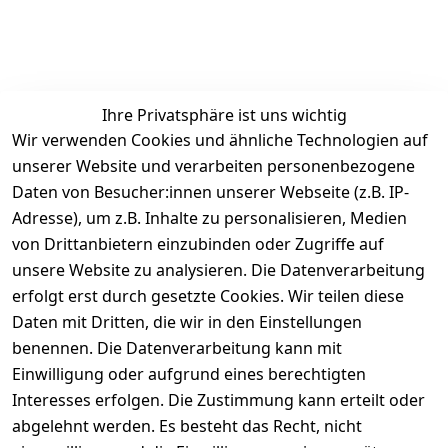
Ihre Privatsphäre ist uns wichtig
Wir verwenden Cookies und ähnliche Technologien auf
unserer Website und verarbeiten personenbezogene
Daten von Besucher:innen unserer Webseite (z.B. IP-
Rechtliches
Service
Informatio
Über uns
Adresse), um z.B. Inhalte zu personalisieren, Medien
nen
AGB
Kontakt
von Drittanbietern einzubinden oder Zugriffe auf
★★★★☆
Retourenlage
Impressum
Registrieren
unsere Website zu analysieren. Die Datenverarbeitung
Top-Verkäufer
r: 
Eichenallee 
erfolgt erst durch gesetzte Cookies. Wir teilen diese
Datenschutze
Rechnungska
3, 06184 
Daten mit Dritten, die wir in den Einstellungen
rklärung
uf möglich. 
Kabelsketal
★★★★★
Kontakt
benennen. Die Datenverarbeitung kann mit
Barrierefreihe
Telefon:
+49 
99,6% Positive
Einwilligung oder aufgrund eines berechtigten
itserklärung
Bewertungen
1512 6260858 
Interesses erfolgen. Die Zustimmung kann erteilt oder
Über 228.000
 ↺ 30 Tage 
E-Mail: 
Widerrufsrec
Artikel verkauft
abgelehnt werden. Es besteht das Recht, nicht
Widerrufsre
info@konsyst
ht