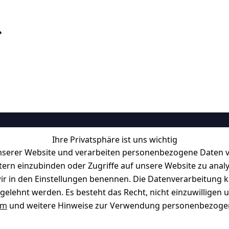
Ihre Privatsphäre ist uns wichtig
Informationen
serer Website und verarbeiten personenbezogene Daten vo
Retourenlager: 
Eichenallee 3, 06
etern einzubinden oder Zugriffe auf unsere Website zu anal
Kabelsketal
e wir in den Einstellungen benennen. Die Datenverarbeitung 
Telefon:
+49 1512 6260858 
f möglich. 
Kontakt
gelehnt werden. Es besteht das Recht, nicht einzuwilligen 
E-Mail: 
info@konsystem.de
um
und weitere Hinweise zur Verwendung personenbezogen
Blog und Wissensdatenbank
Widerrufsrecht