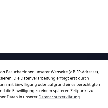
Über uns
n Besucher:innen unserer Webseite (z.B. IP-Adresse),
184 
★★★★☆
ysieren. Die Datenverarbeitung erfolgt erst durch
Top-Verkäufer
kann mit Einwilligung oder aufgrund eines berechtigten
und die Einwilligung zu einem späteren Zeitpunkt zu
er Daten in unserer
Datenschutzerklärung
.
★★★★★
99,6% Positive Bewertungen