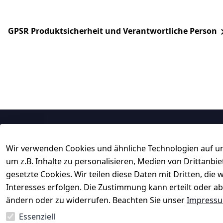
GPSR Produktsicherheit und Verantwortliche Person
Rechtliches
Service
Wir verwenden Cookies und ähnliche Technologien auf un
AGB
Kontakt
um z.B. Inhalte zu personalisieren, Medien von Drittanbi
Impressum
Registrieren
gesetzte Cookies. Wir teilen diese Daten mit Dritten, di
Datenschutzerklärung
Rechnungskau
Interesses erfolgen. Die Zustimmung kann erteilt oder ab
ändern oder zu widerrufen. Beachten Sie unser
Impress
Barrierefreiheitserklärung
 ↺ 30 Tage 
Widerrufsrecht
Essenziell