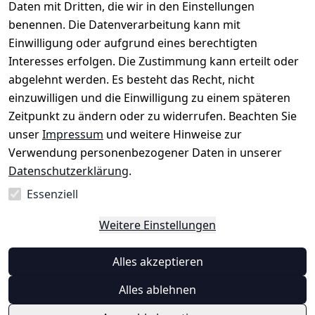
Daten mit Dritten, die wir in den Einstellungen
rklärung
uf möglich. 
Kabelsketal
★★★★★
Kontakt
benennen. Die Datenverarbeitung kann mit
Barrierefreihe
Telefon:
+49 
99,6% Positive
Einwilligung oder aufgrund eines berechtigten
itserklärung
Bewertungen
1512 6260858 
Interesses erfolgen. Die Zustimmung kann erteilt oder
Über 228.000
 ↺ 30 Tage 
E-Mail: 
Widerrufsrec
Artikel verkauft
abgelehnt werden. Es besteht das Recht, nicht
Widerrufsre
info@konsyst
ht
einzuwilligen und die Einwilligung zu einem späteren
cht
em.de
Zeitpunkt zu ändern oder zu widerrufen. Beachten Sie
Blog und 
unser
Impressum
und weitere Hinweise zur
Wissensdaten
Verwendung personenbezogener Daten in unserer
bank
Datenschutzerklärung
.
Datenblatt für 
Lebensmittelb
Essenziell
ehälter
Weitere Einstellungen
Vertrag
Alles akzeptieren
widerrufen
Alles ablehnen