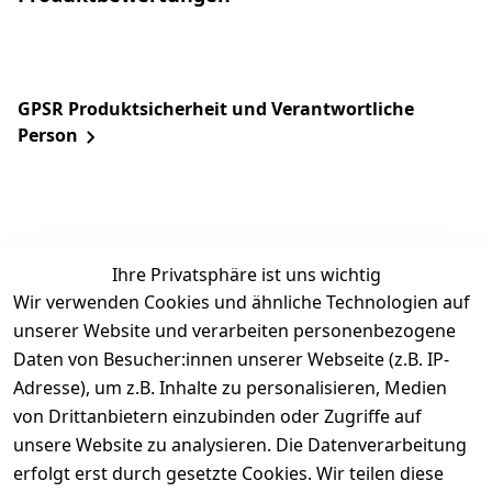
GPSR Produktsicherheit und Verantwortliche
Person
Ihre Privatsphäre ist uns wichtig
Wir verwenden Cookies und ähnliche Technologien auf
unserer Website und verarbeiten personenbezogene
Daten von Besucher:innen unserer Webseite (z.B. IP-
Rechtliches
Service
Informatio
Über uns
Adresse), um z.B. Inhalte zu personalisieren, Medien
nen
AGB
Kontakt
von Drittanbietern einzubinden oder Zugriffe auf
★★★★☆
Retourenlage
Impressum
Registrieren
unsere Website zu analysieren. Die Datenverarbeitung
Top-Verkäufer
r: 
Eichenallee 
erfolgt erst durch gesetzte Cookies. Wir teilen diese
Datenschutze
Rechnungska
3, 06184 