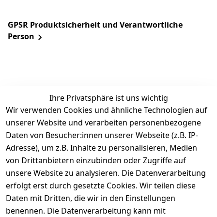
GPSR Produktsicherheit und Verantwortliche
Person
Ihre Privatsphäre ist uns wichtig
Wir verwenden Cookies und ähnliche Technologien auf
unserer Website und verarbeiten personenbezogene
Daten von Besucher:innen unserer Webseite (z.B. IP-
Rechtliches
Service
Informatio
Über uns
Adresse), um z.B. Inhalte zu personalisieren, Medien
nen
AGB
Kontakt
von Drittanbietern einzubinden oder Zugriffe auf
★★★★☆
Retourenlage
Impressum
Registrieren
unsere Website zu analysieren. Die Datenverarbeitung
Top-Verkäufer
r: 
Eichenallee 
erfolgt erst durch gesetzte Cookies. Wir teilen diese
Datenschutze
Rechnungska
3, 06184 
Daten mit Dritten, die wir in den Einstellungen
rklärung
uf möglich. 
Kabelsketal
★★★★★
Kontakt
benennen. Die Datenverarbeitung kann mit
Barrierefreihe
Telefon:
+49 