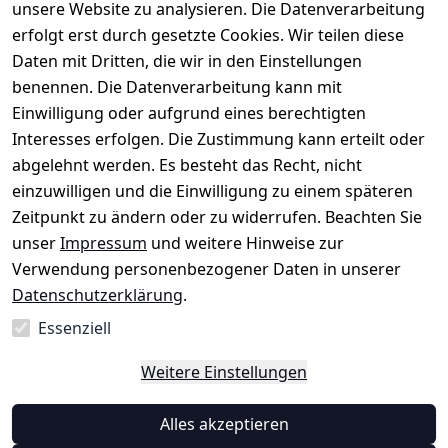
Impressum
Registrieren
unsere Website zu analysieren. Die Datenverarbeitung
Top-Verkäufer
r: 
Eichenallee 
erfolgt erst durch gesetzte Cookies. Wir teilen diese
Datenschutze
Rechnungska
3, 06184 
Daten mit Dritten, die wir in den Einstellungen
rklärung
uf möglich. 
Kabelsketal
★★★★★
Kontakt
benennen. Die Datenverarbeitung kann mit
Barrierefreihe
Telefon:
+49 
99,6% Positive
Einwilligung oder aufgrund eines berechtigten
itserklärung
Bewertungen
1512 6260858 
Interesses erfolgen. Die Zustimmung kann erteilt oder
Über 228.000
 ↺ 30 Tage 
E-Mail: 
Widerrufsrec
Artikel verkauft
abgelehnt werden. Es besteht das Recht, nicht
Widerrufsre
info@konsyst
ht
einzuwilligen und die Einwilligung zu einem späteren
cht
em.de
Zeitpunkt zu ändern oder zu widerrufen. Beachten Sie
Blog und 
unser
Impressum
und weitere Hinweise zur
Wissensdaten
Verwendung personenbezogener Daten in unserer
bank
Datenschutzerklärung
.
Datenblatt für 
Lebensmittelb
Essenziell
ehälter
Weitere Einstellungen
Vertrag
Alles akzeptieren
widerrufen