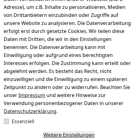
Rechtliches
Service
Informatio
Über uns
Adresse), um z.B. Inhalte zu personalisieren, Medien
nen
AGB
Kontakt
von Drittanbietern einzubinden oder Zugriffe auf
★★★★☆
Retourenlage
Impressum
Registrieren
unsere Website zu analysieren. Die Datenverarbeitung
Top-Verkäufer
r: 
Eichenallee 
erfolgt erst durch gesetzte Cookies. Wir teilen diese
Datenschutze
Rechnungska
3, 06184 
Daten mit Dritten, die wir in den Einstellungen
rklärung
uf möglich. 
Kabelsketal
★★★★★
Kontakt
benennen. Die Datenverarbeitung kann mit
Barrierefreihe
Telefon:
+49 
99,6% Positive
Einwilligung oder aufgrund eines berechtigten
itserklärung
Bewertungen
1512 6260858 
Interesses erfolgen. Die Zustimmung kann erteilt oder
Über 228.000
 ↺ 30 Tage 
E-Mail: 
Widerrufsrec
Artikel verkauft
abgelehnt werden. Es besteht das Recht, nicht
Widerrufsre
info@konsyst
ht
einzuwilligen und die Einwilligung zu einem späteren
cht
em.de
Zeitpunkt zu ändern oder zu widerrufen. Beachten Sie
Blog und 
unser
Impressum
und weitere Hinweise zur
Wissensdaten
Verwendung personenbezogener Daten in unserer
bank
Datenschutzerklärung
.
Datenblatt für 
Lebensmittelb
Essenziell
ehälter
Weitere Einstellungen