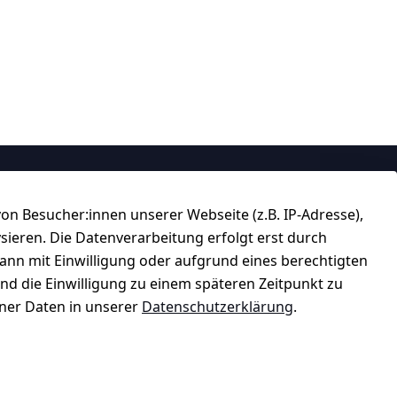
Über uns
n Besucher:innen unserer Webseite (z.B. IP-Adresse),
184 
★★★★☆
ysieren. Die Datenverarbeitung erfolgt erst durch
Top-Verkäufer
kann mit Einwilligung oder aufgrund eines berechtigten
und die Einwilligung zu einem späteren Zeitpunkt zu
er Daten in unserer
Datenschutzerklärung
.
★★★★★
99,6% Positive Bewertungen
ter
Über 228.000 Artikel verkauft