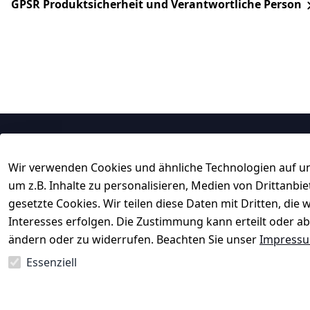
GPSR Produktsicherheit und Verantwortliche Person
Rechtliches
Service
Wir verwenden Cookies und ähnliche Technologien auf un
AGB
Kontakt
um z.B. Inhalte zu personalisieren, Medien von Drittanbi
Impressum
Registrieren
gesetzte Cookies. Wir teilen diese Daten mit Dritten, di
Datenschutzerklärung
Rechnungskau
Interesses erfolgen. Die Zustimmung kann erteilt oder ab
ändern oder zu widerrufen. Beachten Sie unser
Impress
Barrierefreiheitserklärung
 ↺ 30 Tage 
Widerrufsrecht
Essenziell