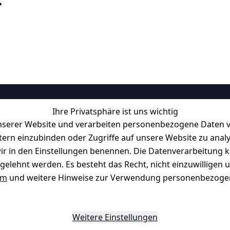
Ihre Privatsphäre ist uns wichtig
Informationen
serer Website und verarbeiten personenbezogene Daten vo
Retourenlager: 
Eichenallee 3, 06
etern einzubinden oder Zugriffe auf unsere Website zu anal
Kabelsketal
e wir in den Einstellungen benennen. Die Datenverarbeitung 
Telefon:
+49 1512 6260858 
f möglich. 
Kontakt
gelehnt werden. Es besteht das Recht, nicht einzuwilligen 
E-Mail: 
info@konsystem.de
um
und weitere Hinweise zur Verwendung personenbezogen
Blog und Wissensdatenbank
Widerrufsrecht
Datenblatt für Lebensmittelbehäl
Weitere Einstellungen