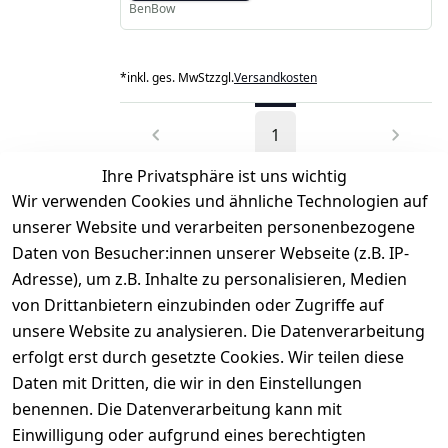
BenBow
*
inkl. ges. MwSt
zzgl.
Versandkosten
1
Ihre Privatsphäre ist uns wichtig
Wir verwenden Cookies und ähnliche Technologien auf
unserer Website und verarbeiten personenbezogene
Daten von Besucher:innen unserer Webseite (z.B. IP-
Rechtliches
Service
Informatio
Über uns
Adresse), um z.B. Inhalte zu personalisieren, Medien
nen
AGB
Kontakt
von Drittanbietern einzubinden oder Zugriffe auf
★★★★☆
Retourenlage
Impressum
Registrieren
unsere Website zu analysieren. Die Datenverarbeitung
Top-Verkäufer
r: 
Eichenallee 
erfolgt erst durch gesetzte Cookies. Wir teilen diese
Datenschutze
Rechnungska
3, 06184 
Daten mit Dritten, die wir in den Einstellungen
rklärung
uf möglich. 
Kabelsketal
★★★★★
Kontakt
benennen. Die Datenverarbeitung kann mit
Barrierefreihe
Telefon:
+49 
99,6% Positive
Einwilligung oder aufgrund eines berechtigten
itserklärung
Bewertungen
1512 6260858 