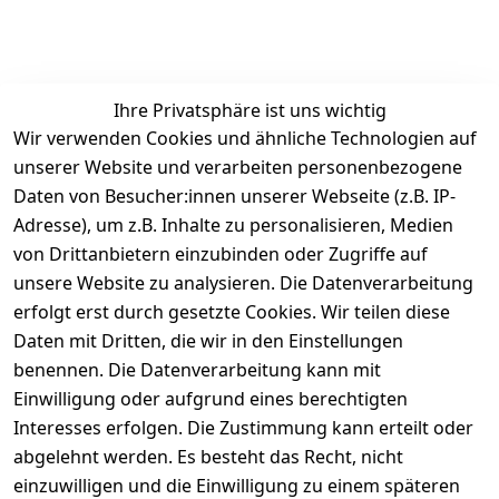
Ihre Privatsphäre ist uns wichtig
Wir verwenden Cookies und ähnliche Technologien auf
unserer Website und verarbeiten personenbezogene
Daten von Besucher:innen unserer Webseite (z.B. IP-
Rechtliches
Service
Informatio
Über uns
Adresse), um z.B. Inhalte zu personalisieren, Medien
nen
AGB
Kontakt
von Drittanbietern einzubinden oder Zugriffe auf
★★★★☆
Retourenlage
Impressum
Registrieren
unsere Website zu analysieren. Die Datenverarbeitung
Top-Verkäufer
r: 
Eichenallee 
erfolgt erst durch gesetzte Cookies. Wir teilen diese
Datenschutze
Rechnungska
3, 06184 
Daten mit Dritten, die wir in den Einstellungen
rklärung
uf möglich. 
Kabelsketal
★★★★★
Kontakt
benennen. Die Datenverarbeitung kann mit
Barrierefreihe
Telefon:
+49 
99,6% Positive
Einwilligung oder aufgrund eines berechtigten
itserklärung
Bewertungen
1512 6260858 
Interesses erfolgen. Die Zustimmung kann erteilt oder
Über 228.000
 ↺ 30 Tage 
E-Mail: 
Widerrufsrec
Artikel verkauft
abgelehnt werden. Es besteht das Recht, nicht
Widerrufsre
info@konsyst
ht
einzuwilligen und die Einwilligung zu einem späteren
cht
em.de