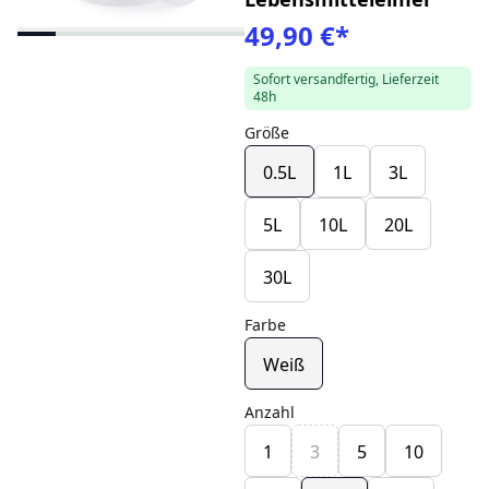
49,90 €
*
Sofort versandfertig, Lieferzeit
48h
Größe
0.5L
1L
3L
5L
10L
20L
30L
Farbe
Weiß
Anzahl
1
3
5
10