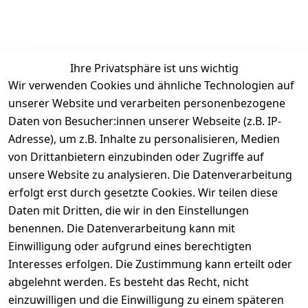
Ihre Privatsphäre ist uns wichtig
Wir verwenden Cookies und ähnliche Technologien auf
unserer Website und verarbeiten personenbezogene
Daten von Besucher:innen unserer Webseite (z.B. IP-
Rechtliches
Service
Informatio
Über uns
Adresse), um z.B. Inhalte zu personalisieren, Medien
nen
AGB
Kontakt
von Drittanbietern einzubinden oder Zugriffe auf
★★★★☆
Retourenlage
Impressum
Registrieren
unsere Website zu analysieren. Die Datenverarbeitung
Top-Verkäufer
r: 
Eichenallee 
erfolgt erst durch gesetzte Cookies. Wir teilen diese
Datenschutze
Rechnungska
3, 06184 
Daten mit Dritten, die wir in den Einstellungen
rklärung
uf möglich. 
Kabelsketal
★★★★★
Kontakt
benennen. Die Datenverarbeitung kann mit
Barrierefreihe
Telefon:
+49 
99,6% Positive
Einwilligung oder aufgrund eines berechtigten
itserklärung
Bewertungen
1512 6260858 
Interesses erfolgen. Die Zustimmung kann erteilt oder
Über 228.000
 ↺ 30 Tage 
E-Mail: 
Widerrufsrec
Artikel verkauft
abgelehnt werden. Es besteht das Recht, nicht
Widerrufsre
info@konsyst
ht
einzuwilligen und die Einwilligung zu einem späteren
cht
em.de