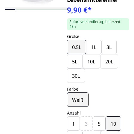
9,90 €
*
Sofort versandfertig, Lieferzeit
48h
Größe
0.5L
1L
3L
5L
10L
20L
30L
Farbe
Weiß
Anzahl
1
3
5
10