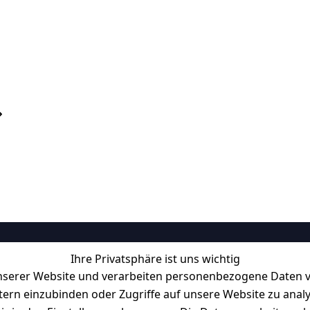
Ihre Privatsphäre ist uns wichtig
Informationen
serer Website und verarbeiten personenbezogene Daten vo
Retourenlager: 
Eichenallee 3, 06
etern einzubinden oder Zugriffe auf unsere Website zu anal
Kabelsketal