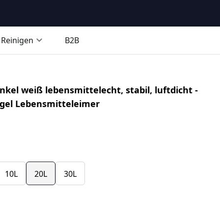
Reinigen
B2B
el weiß lebensmittelecht, stabil, luftdicht -
ügel Lebensmitteleimer
10L
20L
30L