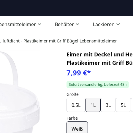
bensmitteleimer
Behälter
Lackieren
 luftdicht - Plastikeimer mit Griff Bügel Lebensmitteleimer
Eimer mit Deckel und Henk
Plastikeimer mit Griff B
7,99 €
*
Sofort versandfertig, Lieferzeit 48h
Größe
0.5L
1L
3L
5L
Farbe
Weiß