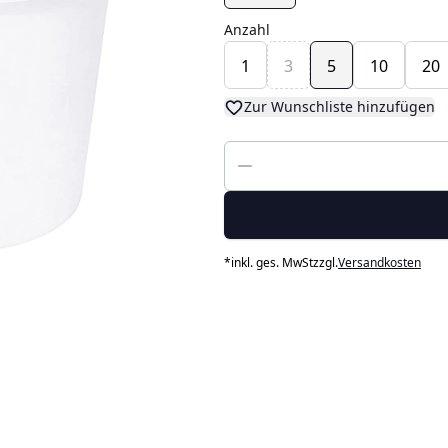
Anzahl
1
3
5
10
20
Zur Wunschliste hinzufügen
*
inkl. ges. MwSt
zzgl.
Versandkosten