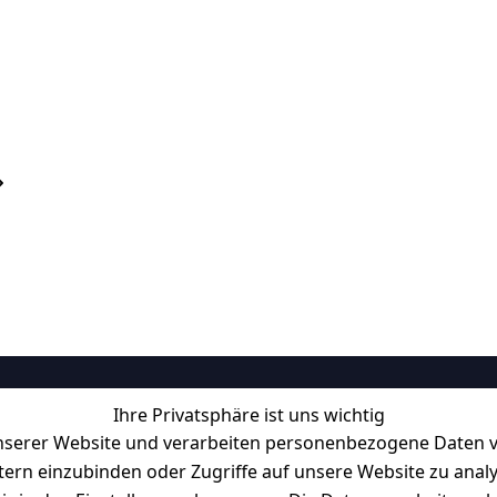
Ihre Privatsphäre ist uns wichtig
Informationen
serer Website und verarbeiten personenbezogene Daten vo
Retourenlager: 
Eichenallee 3, 06
etern einzubinden oder Zugriffe auf unsere Website zu anal
Kabelsketal