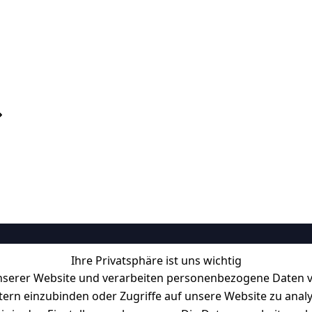
Ihre Privatsphäre ist uns wichtig
Informationen
serer Website und verarbeiten personenbezogene Daten vo
Retourenlager: 
Eichenallee 3, 06
etern einzubinden oder Zugriffe auf unsere Website zu anal
Kabelsketal