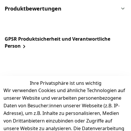
Produktbewertungen
GPSR Produktsicherheit und Verantwortliche
Person
Ihre Privatsphäre ist uns wichtig
Wir verwenden Cookies und ähnliche Technologien auf
unserer Website und verarbeiten personenbezogene
Daten von Besucher:innen unserer Webseite (z.B. IP-
Rechtliches
Service
Informatio
Über uns
Adresse), um z.B. Inhalte zu personalisieren, Medien
nen
AGB
Kontakt
von Drittanbietern einzubinden oder Zugriffe auf
★★★★☆
Retourenlage
Impressum
Registrieren
unsere Website zu analysieren. Die Datenverarbeitung
Top-Verkäufer