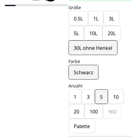
Größe
0.5L
1L
3L
5L
10L
20L
30L ohne Henkel
Farbe
Schwarz
Anzahl
1
3
5
10
20
100
960
Palette