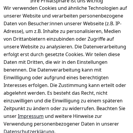
Ihre Privatsphäre ist uns wichtig
Wir verwenden Cookies und ähnliche Technologien auf
unserer Website und verarbeiten personenbezogene
Daten von Besucher:innen unserer Webseite (z.B. IP-
Rechtliches
Service
Informatio
Über uns
Adresse), um z.B. Inhalte zu personalisieren, Medien
nen
AGB
Kontakt
von Drittanbietern einzubinden oder Zugriffe auf
★★★★☆
Retourenlage
Impressum
Registrieren
unsere Website zu analysieren. Die Datenverarbeitung
Top-Verkäufer
r: 
Eichenallee 
erfolgt erst durch gesetzte Cookies. Wir teilen diese
Datenschutze
Rechnungska
3, 06184 
Daten mit Dritten, die wir in den Einstellungen
rklärung
uf möglich. 
Kabelsketal
★★★★★
Kontakt
benennen. Die Datenverarbeitung kann mit
Barrierefreihe
Telefon:
+49 
99,6% Positive
Einwilligung oder aufgrund eines berechtigten
itserklärung
Bewertungen
1512 6260858 
Interesses erfolgen. Die Zustimmung kann erteilt oder
Über 228.000
 ↺ 30 Tage 
E-Mail: 
Widerrufsrec
Artikel verkauft
abgelehnt werden. Es besteht das Recht, nicht
Widerrufsre
info@konsyst
ht
einzuwilligen und die Einwilligung zu einem späteren
cht
em.de
Zeitpunkt zu ändern oder zu widerrufen. Beachten Sie
Blog und 
unser
Impressum
und weitere Hinweise zur
Wissensdaten
Verwendung personenbezogener Daten in unserer
bank
Datenschutzerklärung
.