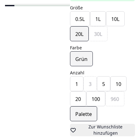
Größe
0.5L
1L
10L
20L
30L
Farbe
Grün
Anzahl
1
3
5
10
20
100
960
Palette
Zur Wunschliste
hinzufügen