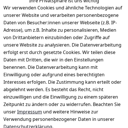
Ihre Privatsphäre ist uns wichtig
Wir verwenden Cookies und ähnliche Technologien auf
unserer Website und verarbeiten personenbezogene
Daten von Besucher:innen unserer Webseite (z.B. IP-
Rechtliches
Service
Informatio
Über uns
Adresse), um z.B. Inhalte zu personalisieren, Medien
nen
AGB
Kontakt
von Drittanbietern einzubinden oder Zugriffe auf
★★★★☆
Retourenlage
Impressum
Registrieren
unsere Website zu analysieren. Die Datenverarbeitung
Top-Verkäufer
r: 
Eichenallee 
erfolgt erst durch gesetzte Cookies. Wir teilen diese
Datenschutze
Rechnungska
3, 06184 
Daten mit Dritten, die wir in den Einstellungen
rklärung
uf möglich. 
Kabelsketal
★★★★★
Kontakt
benennen. Die Datenverarbeitung kann mit
Barrierefreihe
Telefon:
+49 
99,6% Positive
Einwilligung oder aufgrund eines berechtigten
itserklärung
Bewertungen
1512 6260858 
Interesses erfolgen. Die Zustimmung kann erteilt oder
Über 228.000
 ↺ 30 Tage 
E-Mail: 
Widerrufsrec
Artikel verkauft
abgelehnt werden. Es besteht das Recht, nicht
Widerrufsre
info@konsyst
ht
einzuwilligen und die Einwilligung zu einem späteren
cht
em.de
Zeitpunkt zu ändern oder zu widerrufen. Beachten Sie
Blog und 
unser
Impressum
und weitere Hinweise zur
Wissensdaten
Verwendung personenbezogener Daten in unserer
bank
Datenschutzerklärung
.