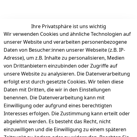
Ihre Privatsphäre ist uns wichtig
Wir verwenden Cookies und ähnliche Technologien auf
unserer Website und verarbeiten personenbezogene
Daten von Besucher:innen unserer Webseite (z.B. IP-
Rechtliches
Service
Informatio
Über uns
Adresse), um z.B. Inhalte zu personalisieren, Medien
nen
AGB
Kontakt
von Drittanbietern einzubinden oder Zugriffe auf
★★★★☆
Retourenlage
Impressum
Registrieren
unsere Website zu analysieren. Die Datenverarbeitung
Top-Verkäufer
r: 
Eichenallee 
erfolgt erst durch gesetzte Cookies. Wir teilen diese
Datenschutze
Rechnungska
3, 06184 
Daten mit Dritten, die wir in den Einstellungen
rklärung
uf möglich. 
Kabelsketal
★★★★★
Kontakt
benennen. Die Datenverarbeitung kann mit
Barrierefreihe
Telefon:
+49 
99,6% Positive
Einwilligung oder aufgrund eines berechtigten
itserklärung
Bewertungen
1512 6260858 
Interesses erfolgen. Die Zustimmung kann erteilt oder
Über 228.000
 ↺ 30 Tage 
E-Mail: 
Widerrufsrec
Artikel verkauft
abgelehnt werden. Es besteht das Recht, nicht
Widerrufsre
info@konsyst
ht
einzuwilligen und die Einwilligung zu einem späteren
cht
em.de