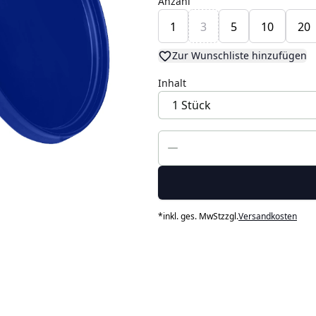
Anzahl
1
3
5
10
20
Zur Wunschliste hinzufügen
Inhalt
*
inkl. ges. MwSt
zzgl.
Versandkosten