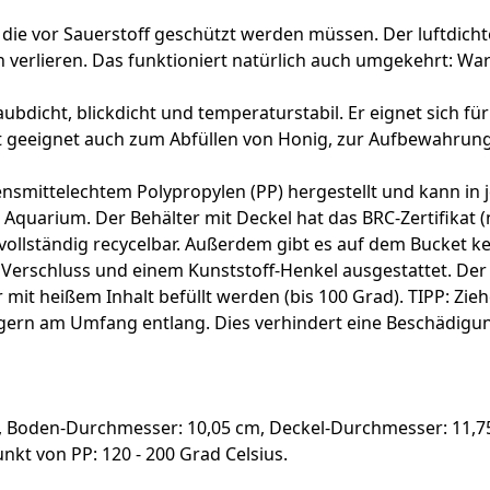
ie vor Sauerstoff geschützt werden müssen. Der luftdichte D
n verlieren. Das funktioniert natürlich auch umgekehrt: W
taubdicht, blickdicht und temperaturstabil. Er eignet sich f
ut geeignet auch zum Abfüllen von Honig, zur Aufbewahrun
bensmittelechtem Polypropylen (PP) hergestellt und kann 
uarium. Der Behälter mit Deckel hat das BRC-Zertifikat (
 vollständig recycelbar. Außerdem gibt es auf dem Bucket k
m Verschluss und einem Kunststoff-Henkel ausgestattet. Der
 mit heißem Inhalt befüllt werden (bis 100 Grad). TIPP: Zie
ngern am Umfang entlang. Dies verhindert eine Beschädigu
, Boden-Durchmesser: 10,05 cm, Deckel-Durchmesser: 11,75
lzpunkt von PP: 120 - 200 Grad Celsius.