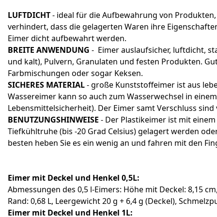
LUFTDICHT
- ideal für die Aufbewahrung von Produkten, d
verhindert, dass die gelagerten Waren ihre Eigenschafte
Eimer dicht aufbewahrt werden.
BREITE ANWENDUNG
- Eimer auslaufsicher, luftdicht, s
und kalt), Pulvern, Granulaten und festen Produkten. G
Farbmischungen oder sogar Keksen.
SICHERES MATERIAL
- große Kunststoffeimer ist aus le
Wassereimer kann so auch zum Wasserwechsel in einem Aq
Lebensmittelsicherheit). Der Eimer samt Verschluss sind
BENUTZUNGSHINWEISE
- Der Plastikeimer ist mit eine
Tiefkühltruhe (bis -20 Grad Celsius) gelagert werden oder
besten heben Sie es ein wenig an und fahren mit den Fi
Eimer mit Deckel und Henkel 0,5L:
Abmessungen des 0,5 l-Eimers: Höhe mit Deckel: 8,15 cm
Rand: 0,68 L, Leergewicht 20 g + 6,4 g (Deckel), Schme
Eimer mit Deckel und Henkel 1L: