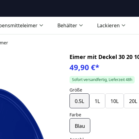
bensmitteleimer
Behälter
Lackieren
imer
Eimer mit Deckel 30 20 1
49,90 €
*
Sofort versandfertig, Lieferzeit 48h
Größe
0.5L
1L
10L
20L
Farbe
Blau