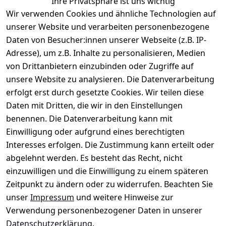
Ihre Privatsphäre ist uns wichtig
Wir verwenden Cookies und ähnliche Technologien auf
unserer Website und verarbeiten personenbezogene
Daten von Besucher:innen unserer Webseite (z.B. IP-
Rechtliches
Service
Informatio
Über uns
Adresse), um z.B. Inhalte zu personalisieren, Medien
nen
AGB
Kontakt
von Drittanbietern einzubinden oder Zugriffe auf
★★★★☆
Retourenlage
Impressum
Registrieren
unsere Website zu analysieren. Die Datenverarbeitung
Top-Verkäufer
r: 
Eichenallee 
erfolgt erst durch gesetzte Cookies. Wir teilen diese
Datenschutze
Rechnungska
3, 06184 
Daten mit Dritten, die wir in den Einstellungen
rklärung
uf möglich. 
Kabelsketal
★★★★★
Kontakt
benennen. Die Datenverarbeitung kann mit
Barrierefreihe
Telefon:
+49 
99,6% Positive
Einwilligung oder aufgrund eines berechtigten
itserklärung
Bewertungen
1512 6260858 
Interesses erfolgen. Die Zustimmung kann erteilt oder
Über 228.000
 ↺ 30 Tage 
E-Mail: 
Widerrufsrec
Artikel verkauft
abgelehnt werden. Es besteht das Recht, nicht
Widerrufsre
info@konsyst
ht
einzuwilligen und die Einwilligung zu einem späteren
cht
em.de
Zeitpunkt zu ändern oder zu widerrufen. Beachten Sie
Blog und 
unser
Impressum
und weitere Hinweise zur
Wissensdaten
Verwendung personenbezogener Daten in unserer
bank
Datenschutzerklärung
.