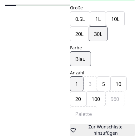
Größe
0.5L
1L
10L
20L
30L
Farbe
Blau
Anzahl
1
3
5
10
20
100
960
Palette
Zur Wunschliste
hinzufügen