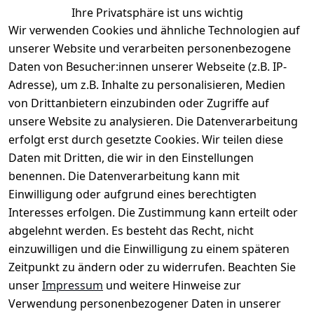
Ihre Privatsphäre ist uns wichtig
Wir verwenden Cookies und ähnliche Technologien auf
unserer Website und verarbeiten personenbezogene
Daten von Besucher:innen unserer Webseite (z.B. IP-
Rechtliches
Service
Informatio
Über uns
Adresse), um z.B. Inhalte zu personalisieren, Medien
nen
AGB
Kontakt
von Drittanbietern einzubinden oder Zugriffe auf
★★★★☆
Retourenlage
Impressum
Registrieren
unsere Website zu analysieren. Die Datenverarbeitung
Top-Verkäufer
r: 
Eichenallee 
erfolgt erst durch gesetzte Cookies. Wir teilen diese
Datenschutze
Rechnungska
3, 06184 
Daten mit Dritten, die wir in den Einstellungen
rklärung
uf möglich. 
Kabelsketal
★★★★★
Kontakt
benennen. Die Datenverarbeitung kann mit
Barrierefreihe
Telefon:
+49 
99,6% Positive
Einwilligung oder aufgrund eines berechtigten
itserklärung
Bewertungen
1512 6260858 
Interesses erfolgen. Die Zustimmung kann erteilt oder
Über 228.000
 ↺ 30 Tage 
E-Mail: 
Widerrufsrec
Artikel verkauft
abgelehnt werden. Es besteht das Recht, nicht
Widerrufsre
info@konsyst
ht
einzuwilligen und die Einwilligung zu einem späteren
cht
em.de
Zeitpunkt zu ändern oder zu widerrufen. Beachten Sie
Blog und 
unser
Impressum
und weitere Hinweise zur
Wissensdaten
Verwendung personenbezogener Daten in unserer
bank