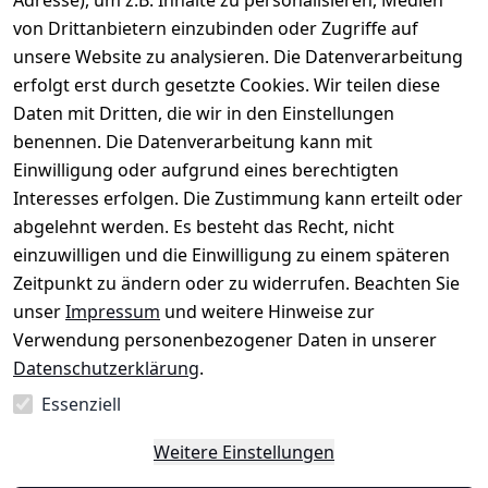
Adresse), um z.B. Inhalte zu personalisieren, Medien
nen
AGB
Kontakt
von Drittanbietern einzubinden oder Zugriffe auf
★★★★☆
Retourenlage
Impressum
Registrieren
unsere Website zu analysieren. Die Datenverarbeitung
Top-Verkäufer
r: 
Eichenallee 
erfolgt erst durch gesetzte Cookies. Wir teilen diese
Datenschutze
Rechnungska
3, 06184 
Daten mit Dritten, die wir in den Einstellungen
rklärung
uf möglich. 
Kabelsketal
★★★★★
Kontakt
benennen. Die Datenverarbeitung kann mit
Barrierefreihe
Telefon:
+49 
99,6% Positive
Einwilligung oder aufgrund eines berechtigten
itserklärung
Bewertungen
1512 6260858 
Interesses erfolgen. Die Zustimmung kann erteilt oder
Über 228.000
 ↺ 30 Tage 
E-Mail: 
Widerrufsrec
Artikel verkauft
abgelehnt werden. Es besteht das Recht, nicht
Widerrufsre
info@konsyst
ht
einzuwilligen und die Einwilligung zu einem späteren
cht
em.de
Zeitpunkt zu ändern oder zu widerrufen. Beachten Sie
Blog und 
unser
Impressum
und weitere Hinweise zur
Wissensdaten
Verwendung personenbezogener Daten in unserer
bank
Datenschutzerklärung
.
Datenblatt für 
Lebensmittelb
Essenziell
ehälter
Weitere Einstellungen