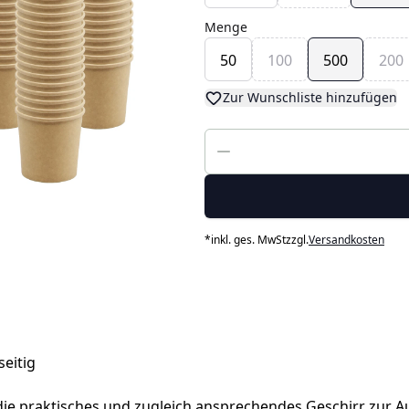
Menge
50
100
500
200
Zur Wunschliste hinzufügen
*
inkl. ges. MwSt
zzgl.
Versandkosten
seitig
e, die praktisches und zugleich ansprechendes Geschirr zu