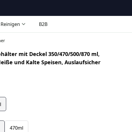
Reinigen
B2B
her
älter mit Deckel 350/470/500/870 ml,
eiße und Kalte Speisen, Auslaufsicher
l
470ml