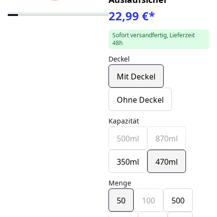
22,99 €
*
Sofort versandfertig, Lieferzeit
48h
Deckel
Mit Deckel
Ohne Deckel
Kapazität
500ml
870ml
350ml
470ml
Menge
50
100
500