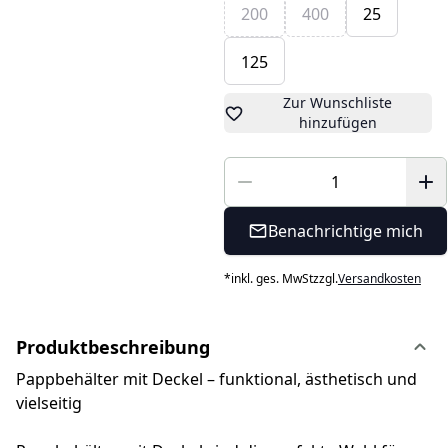
200
400
25
125
Zur Wunschliste
hinzufügen
Benachrichtige mich
*
inkl. ges. MwSt
zzgl.
Versandkosten
Produktbeschreibung
Pappbehälter mit Deckel – funktional, ästhetisch und
vielseitig