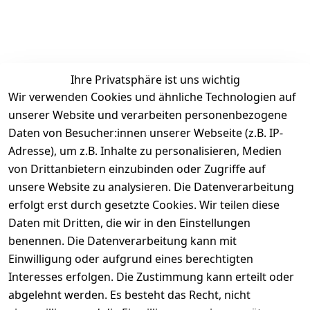
Ihre Privatsphäre ist uns wichtig
Wir verwenden Cookies und ähnliche Technologien auf
unserer Website und verarbeiten personenbezogene
Daten von Besucher:innen unserer Webseite (z.B. IP-
Rechtliches
Service
Informatio
Über uns
Adresse), um z.B. Inhalte zu personalisieren, Medien
nen
AGB
Kontakt
von Drittanbietern einzubinden oder Zugriffe auf
★★★★☆
Retourenlage
Impressum
Registrieren
unsere Website zu analysieren. Die Datenverarbeitung
Top-Verkäufer
r: 
Eichenallee 
erfolgt erst durch gesetzte Cookies. Wir teilen diese
Datenschutze
Rechnungska
3, 06184 
Daten mit Dritten, die wir in den Einstellungen
rklärung
uf möglich. 
Kabelsketal
★★★★★
Kontakt
benennen. Die Datenverarbeitung kann mit
Barrierefreihe
Telefon:
+49 
99,6% Positive
Einwilligung oder aufgrund eines berechtigten
itserklärung
Bewertungen
1512 6260858 
Interesses erfolgen. Die Zustimmung kann erteilt oder
Über 228.000
 ↺ 30 Tage 
E-Mail: 
Widerrufsrec
Artikel verkauft
abgelehnt werden. Es besteht das Recht, nicht
Widerrufsre
info@konsyst
ht