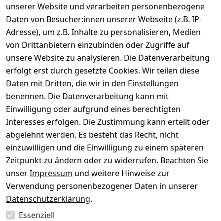
unserer Website und verarbeiten personenbezogene
Daten von Besucher:innen unserer Webseite (z.B. IP-
Rechtliches
Service
Informatio
Über uns
Adresse), um z.B. Inhalte zu personalisieren, Medien
nen
AGB
Kontakt
von Drittanbietern einzubinden oder Zugriffe auf
★★★★☆
Retourenlage
Impressum
Registrieren
unsere Website zu analysieren. Die Datenverarbeitung
Top-Verkäufer
r: 
Eichenallee 
erfolgt erst durch gesetzte Cookies. Wir teilen diese
Datenschutze
Rechnungska
3, 06184 
Daten mit Dritten, die wir in den Einstellungen
rklärung
uf möglich. 
Kabelsketal
★★★★★
Kontakt
benennen. Die Datenverarbeitung kann mit
Barrierefreihe
Telefon:
+49 
99,6% Positive
Einwilligung oder aufgrund eines berechtigten
itserklärung
Bewertungen
1512 6260858 
Interesses erfolgen. Die Zustimmung kann erteilt oder
Über 228.000
 ↺ 30 Tage 
E-Mail: 
Widerrufsrec
Artikel verkauft
abgelehnt werden. Es besteht das Recht, nicht
Widerrufsre
info@konsyst
ht
einzuwilligen und die Einwilligung zu einem späteren
cht
em.de
Zeitpunkt zu ändern oder zu widerrufen. Beachten Sie
Blog und 
unser
Impressum
und weitere Hinweise zur
Wissensdaten
Verwendung personenbezogener Daten in unserer
bank
Datenschutzerklärung
.
Datenblatt für 
Lebensmittelb
Essenziell