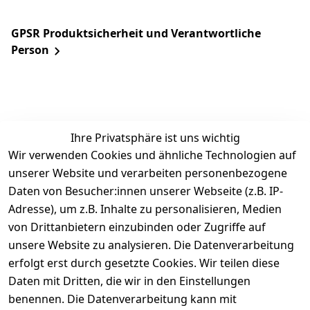
GPSR Produktsicherheit und Verantwortliche
Person
Ihre Privatsphäre ist uns wichtig
Wir verwenden Cookies und ähnliche Technologien auf
unserer Website und verarbeiten personenbezogene
Daten von Besucher:innen unserer Webseite (z.B. IP-
Rechtliches
Service
Informatio
Über uns
Adresse), um z.B. Inhalte zu personalisieren, Medien
nen
AGB
Kontakt
von Drittanbietern einzubinden oder Zugriffe auf
★★★★☆
Retourenlage
Impressum
Registrieren
unsere Website zu analysieren. Die Datenverarbeitung
Top-Verkäufer
r: 
Eichenallee 
erfolgt erst durch gesetzte Cookies. Wir teilen diese
Datenschutze
Rechnungska
3, 06184 
Daten mit Dritten, die wir in den Einstellungen
rklärung
uf möglich. 
Kabelsketal
★★★★★
Kontakt
benennen. Die Datenverarbeitung kann mit
Barrierefreihe
Telefon:
+49 
99,6% Positive