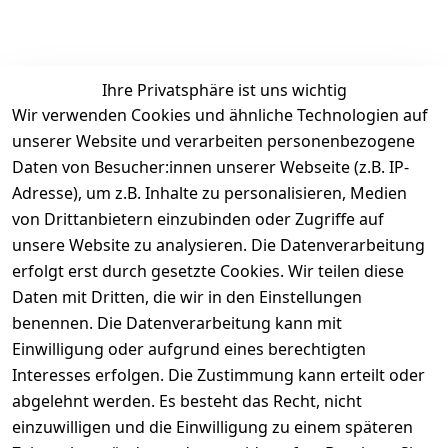
Ihre Privatsphäre ist uns wichtig
Wir verwenden Cookies und ähnliche Technologien auf
unserer Website und verarbeiten personenbezogene
Daten von Besucher:innen unserer Webseite (z.B. IP-
Rechtliches
Service
Informatio
Über uns
Adresse), um z.B. Inhalte zu personalisieren, Medien
nen
AGB
Kontakt
von Drittanbietern einzubinden oder Zugriffe auf
★★★★☆
Retourenlage
Impressum
Registrieren
unsere Website zu analysieren. Die Datenverarbeitung
Top-Verkäufer
r: 
Eichenallee 
erfolgt erst durch gesetzte Cookies. Wir teilen diese
Datenschutze
Rechnungska
3, 06184 
Daten mit Dritten, die wir in den Einstellungen
rklärung
uf möglich. 
Kabelsketal
★★★★★
Kontakt
benennen. Die Datenverarbeitung kann mit
Barrierefreihe
Telefon:
+49 
99,6% Positive
Einwilligung oder aufgrund eines berechtigten
itserklärung
Bewertungen
1512 6260858 
Interesses erfolgen. Die Zustimmung kann erteilt oder
Über 228.000
 ↺ 30 Tage 
E-Mail: 
Widerrufsrec
Artikel verkauft
abgelehnt werden. Es besteht das Recht, nicht
Widerrufsre
info@konsyst
ht
einzuwilligen und die Einwilligung zu einem späteren
cht
em.de