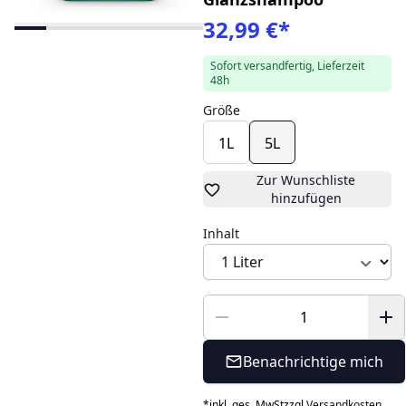
32,99 €
*
Sofort versandfertig, Lieferzeit
48h
Größe
1L
5L
Zur Wunschliste
hinzufügen
Inhalt
Benachrichtige mich
*
inkl. ges. MwSt
zzgl.
Versandkosten