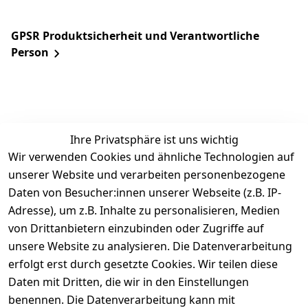
GPSR Produktsicherheit und Verantwortliche
Person
Ihre Privatsphäre ist uns wichtig
Wir verwenden Cookies und ähnliche Technologien auf
unserer Website und verarbeiten personenbezogene
Daten von Besucher:innen unserer Webseite (z.B. IP-
Rechtliches
Service
Informatio
Über uns
Adresse), um z.B. Inhalte zu personalisieren, Medien
nen
AGB
Kontakt
von Drittanbietern einzubinden oder Zugriffe auf
★★★★☆
Retourenlage
Impressum
Registrieren
unsere Website zu analysieren. Die Datenverarbeitung
Top-Verkäufer
r: 
Eichenallee 
erfolgt erst durch gesetzte Cookies. Wir teilen diese
Datenschutze
Rechnungska
3, 06184 
Daten mit Dritten, die wir in den Einstellungen
rklärung
uf möglich. 
Kabelsketal
★★★★★
Kontakt
benennen. Die Datenverarbeitung kann mit
Barrierefreihe
Telefon:
+49 