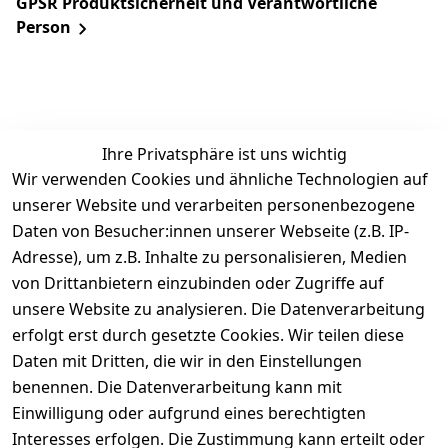
GPSR Produktsicherheit und Verantwortliche
Person
Ihre Privatsphäre ist uns wichtig
Wir verwenden Cookies und ähnliche Technologien auf
unserer Website und verarbeiten personenbezogene
Daten von Besucher:innen unserer Webseite (z.B. IP-
Rechtliches
Service
Informatio
Über uns
Adresse), um z.B. Inhalte zu personalisieren, Medien
nen
AGB
Kontakt
von Drittanbietern einzubinden oder Zugriffe auf
★★★★☆
Retourenlage
Impressum
Registrieren
unsere Website zu analysieren. Die Datenverarbeitung
Top-Verkäufer
r: 
Eichenallee 
erfolgt erst durch gesetzte Cookies. Wir teilen diese
Datenschutze
Rechnungska
3, 06184 
Daten mit Dritten, die wir in den Einstellungen
rklärung
uf möglich. 
Kabelsketal
★★★★★
Kontakt
benennen. Die Datenverarbeitung kann mit
Barrierefreihe
Telefon:
+49 
99,6% Positive
Einwilligung oder aufgrund eines berechtigten
itserklärung
Bewertungen
1512 6260858 
Interesses erfolgen. Die Zustimmung kann erteilt oder
Über 228.000
 ↺ 30 Tage 
E-Mail: 
Widerrufsrec