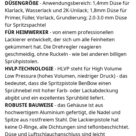
DÜSENGRÖßE
- Anwendungsbereich: 1,4mm Düse für
Klarlack, Wasserlack und 2K-Unilack; 1,8mm Düse für
Primer, Füller, Vorlack, Grundierung; 2.0-3.0 mm Düse
für Spritzspachtel
FÜR HEIMWERKER
- von einem professionellen
Lackierer entwickelt, der sich um alle Feinheiten
gekümmert hat. Die Drehregler reagieren
geschmeidig, ohne Ruckeln - wie bei anderen billigen
Sprühpistolen.
HVLP-TECHNOLOGIE
- HLVP steht für High Volume
Low Pressure (hohes Volumen, niedriger Druck) - das
bedeutet, dass die Spritzpistole BenBow einen
Sprühnebel mit hoher Farb- oder Lackabdeckung
abgibt und ein exzellentes Sprühbild liefert.
ROBUSTE BAUWEISE
- das Gehäuse ist aus
hochwertigem Aluminium gefertigt, die Nadel und
Spitze aus rostfreiem Stahl. Die Lackierpistole hat
keine O-Ringe, alle Dichtungen sind teflonbeschichtet.
Düse und Luftschlauchanschluss sind leicht