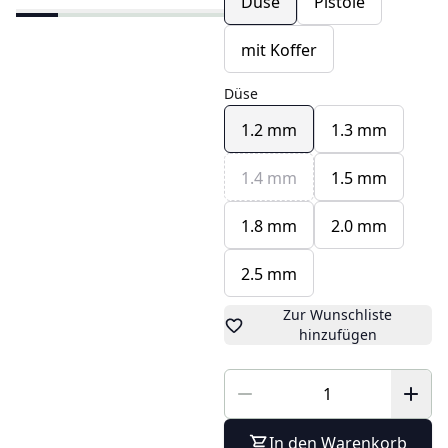
Düse
Pistole
mit Koffer
Düse
1.2 mm
1.3 mm
1.4 mm
1.5 mm
1.8 mm
2.0 mm
2.5 mm
Zur Wunschliste
hinzufügen
In den Warenkorb