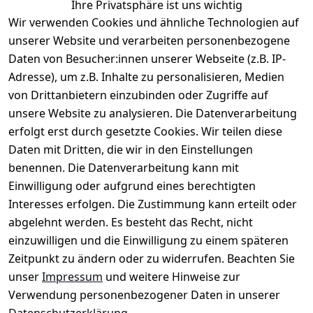
Ihre Privatsphäre ist uns wichtig
Wir verwenden Cookies und ähnliche Technologien auf
unserer Website und verarbeiten personenbezogene
Daten von Besucher:innen unserer Webseite (z.B. IP-
Rechtliches
Service
Informatio
Über uns
Adresse), um z.B. Inhalte zu personalisieren, Medien
nen
AGB
Kontakt
von Drittanbietern einzubinden oder Zugriffe auf
★★★★☆
Retourenlage
Impressum
Registrieren
unsere Website zu analysieren. Die Datenverarbeitung
Top-Verkäufer
r: 
Eichenallee 
erfolgt erst durch gesetzte Cookies. Wir teilen diese
Datenschutze
Rechnungska
3, 06184 
Daten mit Dritten, die wir in den Einstellungen
rklärung
uf möglich. 
Kabelsketal
★★★★★
Kontakt
benennen. Die Datenverarbeitung kann mit
Barrierefreihe
Telefon:
+49 
99,6% Positive
Einwilligung oder aufgrund eines berechtigten
itserklärung
Bewertungen
1512 6260858 
Interesses erfolgen. Die Zustimmung kann erteilt oder
Über 228.000
 ↺ 30 Tage 
E-Mail: 
Widerrufsrec
Artikel verkauft
abgelehnt werden. Es besteht das Recht, nicht
Widerrufsre
info@konsyst
ht
einzuwilligen und die Einwilligung zu einem späteren
cht
em.de
Zeitpunkt zu ändern oder zu widerrufen. Beachten Sie
Blog und 
unser
Impressum
und weitere Hinweise zur
Wissensdaten
Verwendung personenbezogener Daten in unserer
bank