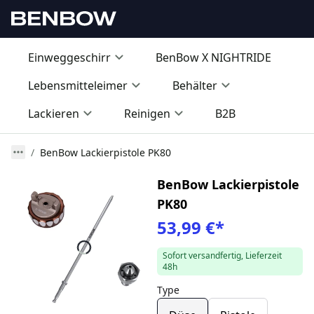
Einweggeschirr
BenBow X NIGHTRIDE
Lebensmitteleimer
Behälter
Lackieren
Reinigen
B2B
BenBow Lackierpistole PK80
BenBow Lackierpistole
PK80
53,99 €
*
Sofort versandfertig, Lieferzeit
48h
Type