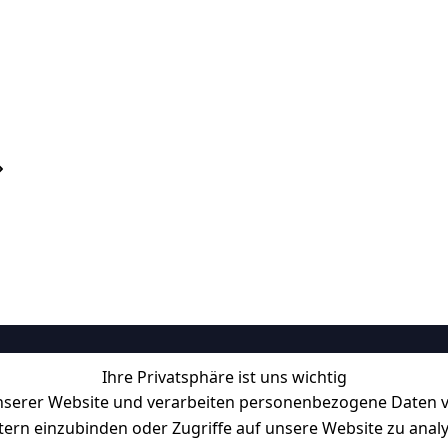
Ihre Privatsphäre ist uns wichtig
Informationen
serer Website und verarbeiten personenbezogene Daten vo
Retourenlager: 
Eichenallee 3, 06
etern einzubinden oder Zugriffe auf unsere Website zu anal
Kabelsketal